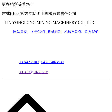
更多精彩等着您！
吉林js1996官方网站矿山机械有限责任公司
JILIN YONGLONG MINING MACHINERY CO., LTD.
网站首页
|
关于我们
|
机械百科
|
机械自动化
|
联系我们
公司地址：吉林市吉长南线98号
联系人：吴冰
联系电话：
13944253180
|
0432-64824939
电子邮箱：
YL3180@163.COM