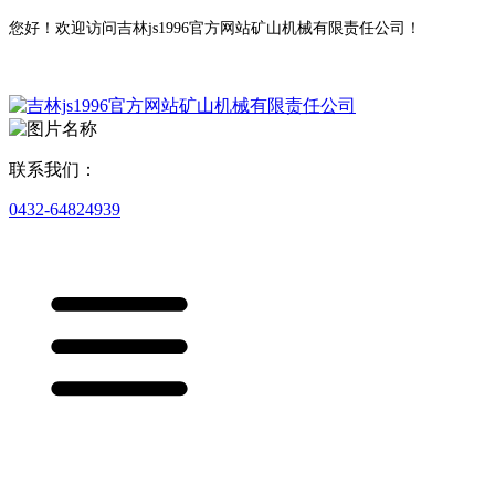
您好！欢迎访问吉林js1996官方网站矿山机械有限责任公司！
联系我们：
0432-64824939