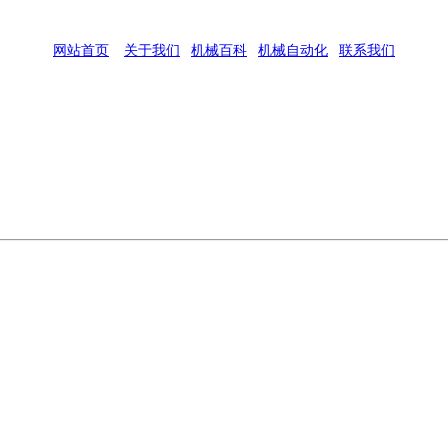
网站首页
|
关于我们
|
机械百科
|
机械自动化
|
联系我们