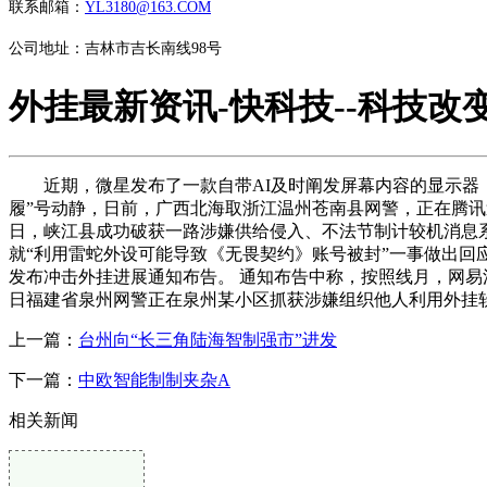
联系邮箱：
YL3180@163.COM
公司地址：吉林市吉长南线98号
外挂最新资讯-快科技--科技改
近期，微星发布了一款自带AI及时阐发屏幕内容的显示器，名为M
履”号动静，日前，广西北海取浙江温州苍南县网警，正在腾讯
日，峡江县成功破获一路涉嫌供给侵入、不法节制计较机消息系
就“利用雷蛇外设可能导致《无畏契约》账号被封”一事做出回
发布冲击外挂进展通知布告。 通知布告中称，按照线月，网易
日福建省泉州网警正在泉州某小区抓获涉嫌组织他人利用外挂软
上一篇：
台州向“长三角陆海智制强市”进发
下一篇：
中欧智能制制夹杂A
相关新闻