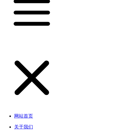
网站首页
关于我们