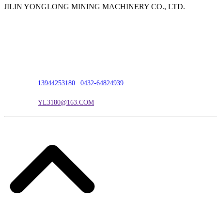
JILIN YONGLONG MINING MACHINERY CO., LTD.
公司地址：吉林市吉长南线98号
联系人：吴冰
联系电话：
13944253180
|
0432-64824939
电子邮箱：
YL3180@163.COM