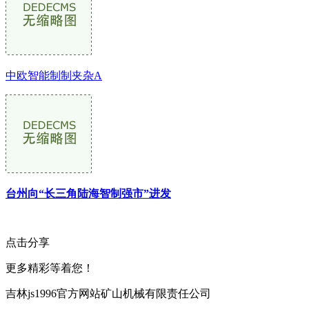
中欧智能制制夹杂A
台州向“长三角陆海智制强市”进发
点击分享
更多精彩等着您！
吉林js1996官方网站矿山机械有限责任公司