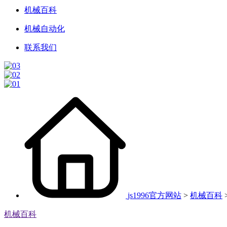
机械百科
机械自动化
联系我们
js1996官方网站
>
机械百科
机械百科