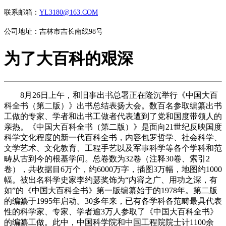
联系邮箱：
YL3180@163.COM
公司地址：吉林市吉长南线98号
为了大百科的艰深
8月26日上午，和旧事出书总署正在隆沉举行《中国大百
科全书（第二版）》出书总结表扬大会。数百名参取编纂出书
工做的专家、学者和出书工做者代表遭到了党和国度带领人的
亲热。《中国大百科全书（第二版）》是面向21世纪反映国度
科学文化程度的新一代百科全书，内容包罗哲学、社会科学、
文学艺术、文化教育、工程手艺以及军事科学等各个学科和范
畴从古到今的根基学问。总卷数为32卷（注释30卷、索引2
卷），共收据目6万个，约6000万字，插图3万幅，地图约1000
幅。被出名科学史家李约瑟奖饰为“内容之广、用功之深，有
如”的《中国大百科全书》第一版编纂始于的1978年。第二版
的编纂于1995年启动。30多年来，已有各学科各范畴最具代表
性的科学家、专家、学者逾3万人参取了《中国大百科全书》
的编纂工做。此中，中国科学院和中国工程院院士计1100余