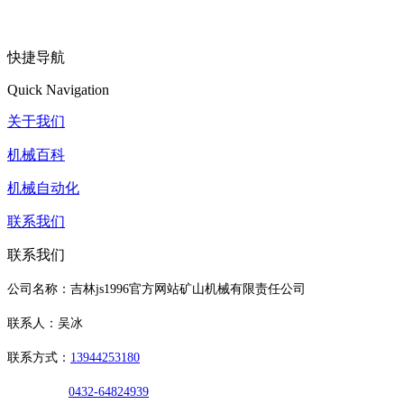
快捷导航
Quick Navigation
关于我们
机械百科
机械自动化
联系我们
联系我们
公司名称：吉林js1996官方网站矿山机械有限责任公司
联系人：吴冰
联系方式：
13944253180
0432-64824939