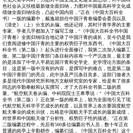
色社会从义扶植最新做全面归纳，力图对中国最高科学文化成
绩做全面归纳综合，凸起中国内容，”正在《中国大百科全
书》一版的编纂中，戴逸就担任中国汗青卷编委会委员以及
《清史》（上）分支的从编。他还记得，其时汗青学界的主要
专家、学者几乎都加入了编写工做，“《中国大百科全书中国
汗青卷》全面归纳综合地记录了中国汗青的成长，至今仍是我
们查阅进修中国汗青的主要的权势巨子性东西书。《中国大百
科全书（第二版）》起头进行全面修订，我第二次加入编纂工
做。第二版中国汗青部门条目标内容有一个严沉改良，最主要
的是添加了中华人平易近国汗青和史学史、史学理论方面的条
目，这是第一版中没有的内容，是撰写中的难点，也是第二版
中国汗青部门的亮点，此中涉及严沉条目良多。这部门做者大
多是现代中国研究所和地方文献研究室的专家，恰是有了很多
同志的辛勤奉献和认实撰写，才了大百科全书第二版的质
量。”航空航天卷从编、中科院院士王希季说：“《中国大百科
全书（第二版）》正在第一版的根本上，较为全面地引见了现
代航空航天科学手艺成长的程度，以及世界上各次要国度航空
航天事业的成长示状，出格是中国航天手艺成长的最新成绩，
对世界和中国航天做了分析性、权势巨子性的描述。”正在第
二版编纂过程中，先后有500多位编纂出书人员，数十年正在
普通的岗亭上辛勤耕作，编纂们说，《中国大百科全书》这个