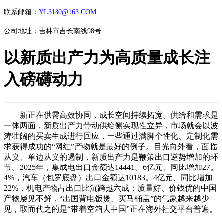
联系邮箱：
YL3180@163.COM
公司地址：吉林市吉长南线98号
以新质出产力为高质量成长注
入磅礴动力
新正在供需高效协同，成长空间持续拓宽。供给和需求是
一体两面，新质出产力带动供给侧实现性立异，市场就会以波
涛壮阔的买卖生成进行回应，一些通过满脚个性化、定制化需
求获得成功的“网红”产物就是最好的例子。目光向外看，面临
从义、单边从义的遏制，新质出产力是鞭策出口逆势增加的环
节。2025年，集成电出口金额达14441。6亿元、同比增加27。
4%，汽车（包罗底盘）出口金额达10183。4亿元、同比增加
22%，机电产物占出口比沉跨越六成；质量好、价钱优的中国
产物屡见不鲜，“出国背电饭煲、买马桶盖”的气象越来越少
见，取而代之的是“带着空箱去中国”正在海外社交平台普遍。