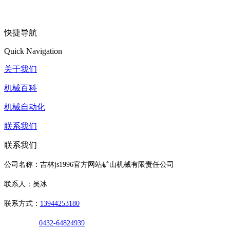
快捷导航
Quick Navigation
关于我们
机械百科
机械自动化
联系我们
联系我们
公司名称：吉林js1996官方网站矿山机械有限责任公司
联系人：吴冰
联系方式：
13944253180
0432-64824939