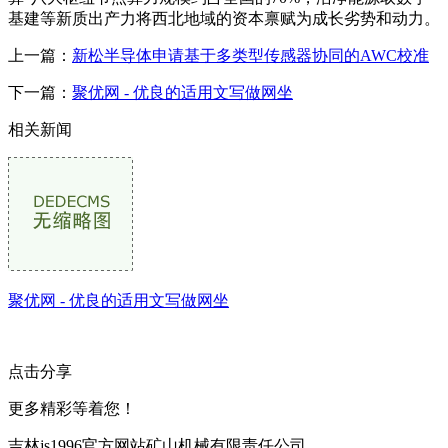
基建等新质出产力将西北地域的资本禀赋为成长劣势和动力。
上一篇：
新松半导体申请基于多类型传感器协同的AWC校准
下一篇：
聚优网 - 优良的适用文写做网坐
相关新闻
聚优网 - 优良的适用文写做网坐
点击分享
更多精彩等着您！
吉林js1996官方网站矿山机械有限责任公司