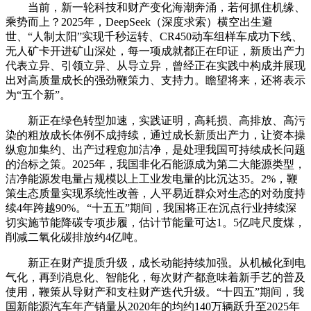
当前，新一轮科技和财产变化海潮奔涌，若何抓住机缘、
乘势而上？2025年，DeepSeek（深度求索）横空出生避
世、“人制太阳”实现千秒运转、CR450动车组样车成功下线、
无人矿卡开进矿山深处，每一项成就都正在印证，新质出产力
代表立异、引领立异、从导立异，曾经正在实践中构成并展现
出对高质量成长的强劲鞭策力、支持力。瞻望将来，还将表示
为“五个新”。
新正在绿色转型加速，实践证明，高耗损、高排放、高污
染的粗放成长体例不成持续，通过成长新质出产力，让资本操
纵愈加集约、出产过程愈加洁净，是处理我国可持续成长问题
的治标之策。2025年，我国非化石能源成为第二大能源类型，
洁净能源发电量占规模以上工业发电量的比沉达35。2%，鞭
策生态质量实现系统性改善，人平易近群众对生态的对劲度持
续4年跨越90%。“十五五”期间，我国将正在沉点行业持续深
切实施节能降碳专项步履，估计节能量可达1。5亿吨尺度煤，
削减二氧化碳排放约4亿吨。
新正在财产提质升级，成长动能持续加强。从机械化到电
气化，再到消息化、智能化，每次财产都意味着新手艺的普及
使用，鞭策从导财产和支柱财产迭代升级。“十四五”期间，我
国新能源汽车年产销量从2020年的均约140万辆跃升至2025年