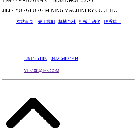
JILIN YONGLONG MINING MACHINERY CO., LTD.
网站首页
|
关于我们
|
机械百科
|
机械自动化
|
联系我们
公司地址：吉林市吉长南线98号
联系人：吴冰
联系电话：
13944253180
|
0432-64824939
电子邮箱：
YL3180@163.COM