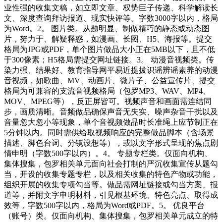
业性强的收集文稿，如立即文章、权势巨子传递、科学解读长
文、深度查询拜访报道、现实快评等。字数3000字以内，格局
为Word。2。 图片类。从题明显、制做精巧的静态或动态图
片，努力于、解疑释惑，如漫画、长图、H5、海报等。提交
格局为JPG或PDF，单个图片做品大小正在5MB以下，且不低
于300像素；H5格局需提交网址链接。3。 动漫音视频类。传
染力强、结果好、教育指导网平易近提拔识谣辨谣素养的动漫
音视频，如歌曲、MV、动画片、微片子、公益宣传片、提交
格局为可兼容的支流音视频格局（包罗MP3、WAV、MP4、
MOV、MPEG等），反正屏皆可。视频声音和画面需连结同
步，画质清晰。音频做品确保声音无失实、噪声杂音干扰以及
音量忽大忽小等现象，单个音视频做品时长准绳上应节制正在
5分钟以内。同时需供给取视频响应的完整做品脚本（含场景
描述、脚色台词、分镜设想等），或以文字形式呈现的焦点剧
情申明（字数500字以内）。4。 专题专栏类。仅面向机构、
集体搜集，包罗相关单元面向社会打制的严沉收集宣传从题勾
当，开设的收集专题专栏，以及相关收集的特色产物或功能，
组织开展的收集专项勾当等。做品需网址链接或勾当方案、报
道等，并附文字申明材料，引见根基环境、特色亮点、取得成
效等，字数500字以内，格局为Word或PDF。5。 优良平台
（账号）类。仅面向机构、集体搜集，包罗相关单元成立的特