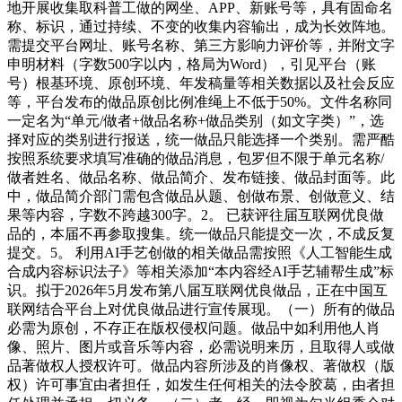
地开展收集取科普工做的网坐、APP、新账号等，具有固命名
称、标识，通过持续、不变的收集内容输出，成为长效阵地。
需提交平台网址、账号名称、第三方影响力评价等，并附文字
申明材料（字数500字以内，格局为Word），引见平台（账
号）根基环境、原创环境、年发稿量等相关数据以及社会反应
等，平台发布的做品原创比例准绳上不低于50%。文件名称同
一定名为“单元/做者+做品名称+做品类别（如文字类）”，选
择对应的类别进行报送，统一做品只能选择一个类别。需严酷
按照系统要求填写准确的做品消息，包罗但不限于单元名称/
做者姓名、做品名称、做品简介、发布链接、做品封面等。此
中，做品简介部门需包含做品从题、创做布景、创做意义、结
果等内容，字数不跨越300字。2。 已获评往届互联网优良做
品的，本届不再参取搜集。统一做品只能提交一次，不成反复
提交。5。 利用AI手艺创做的相关做品需按照《人工智能生成
合成内容标识法子》等相关添加“本内容经AI手艺辅帮生成”标
识。拟于2026年5月发布第八届互联网优良做品，正在中国互
联网结合平台上对优良做品进行宣传展现。（一）所有的做品
必需为原创，不存正在版权侵权问题。做品中如利用他人肖
像、照片、图片或音乐等内容，必需说明来历，且取得人或做
品著做权人授权许可。做品内容所涉及的肖像权、著做权（版
权）许可事宜由者担任，如发生任何相关的法令胶葛，由者担