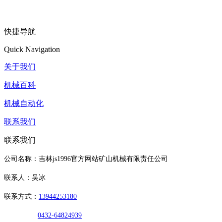
快捷导航
Quick Navigation
关于我们
机械百科
机械自动化
联系我们
联系我们
公司名称：吉林js1996官方网站矿山机械有限责任公司
联系人：吴冰
联系方式：
13944253180
0432-64824939