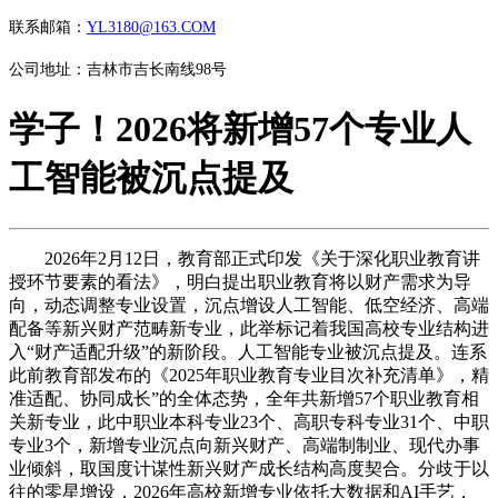
联系邮箱：
YL3180@163.COM
公司地址：吉林市吉长南线98号
学子！2026将新增57个专业人
工智能被沉点提及
2026年2月12日，教育部正式印发《关于深化职业教育讲
授环节要素的看法》，明白提出职业教育将以财产需求为导
向，动态调整专业设置，沉点增设人工智能、低空经济、高端
配备等新兴财产范畴新专业，此举标记着我国高校专业结构进
入“财产适配升级”的新阶段。人工智能专业被沉点提及。连系
此前教育部发布的《2025年职业教育专业目次补充清单》，精
准适配、协同成长”的全体态势，全年共新增57个职业教育相
关新专业，此中职业本科专业23个、高职专科专业31个、中职
专业3个，新增专业沉点向新兴财产、高端制制业、现代办事
业倾斜，取国度计谋性新兴财产成长结构高度契合。分歧于以
往的零星增设，2026年高校新增专业依托大数据和AI手艺，