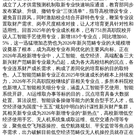
成立了人才供需预测机制取新专业快速响应通道，教育部同步
发布紧缺、升级、撤销专业“三张清单”，指导高校增设专业，
避免盲目跟风，同时激励校企结合开辟特色专业，鞭策专业设
置取财产需求、岗亭尺度精准对接，让人才培育更具针对性和
适用性。回首2025年的专业成长根本，已有751所高职院校开
设人工智能手艺使用专业，新增183个专业点，同比增加60。
5%，这一迅猛增加态势也为2026年新兴范畴专业的大规模增
设奠基了根本，成为高校专业布局优化的主要风向标。正在
2026年高校新增专业中，人工智能、低空经济、高端配备三大
新兴财产范畴新专业最为凸起，成为各大高校结构的沉点，各
专业连系财产成长需求，构成了差同化的培育标的目的取特
色。人工智能范畴新专业正在2025年快速成长的根本上持续发
力，2026年不只高职院校继续扩容相关专业点，多所本科院校
也新增人工智能相关细分专业，涵盖人工智能手艺使用、智能
系统开辟、AI运维取办事等标的目的，沉点培育具备大数据
处置、算法设想、智能设备操做等能力的复合型手艺人才，低
空经济做为国度“十五五”规划中明白的计谋性新兴财产集群，
其相关新专业成为2026年新增专业的“新热点”，高校新增低空
经济使用手艺、无人机系统集成取运维、低空交通办理等专
业，聚焦低空飞翔器操控、低空航路规划、平安监管等焦点岗
亭需求，出力破解目前低空经济范畴仅无人机操控员就存正在