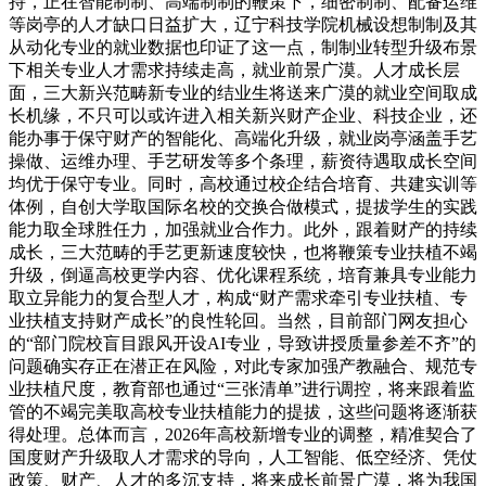
持，正在智能制制、高端制制的鞭策下，细密制制、配备运维
等岗亭的人才缺口日益扩大，辽宁科技学院机械设想制制及其
从动化专业的就业数据也印证了这一点，制制业转型升级布景
下相关专业人才需求持续走高，就业前景广漠。人才成长层
面，三大新兴范畴新专业的结业生将送来广漠的就业空间取成
长机缘，不只可以或许进入相关新兴财产企业、科技企业，还
能办事于保守财产的智能化、高端化升级，就业岗亭涵盖手艺
操做、运维办理、手艺研发等多个条理，薪资待遇取成长空间
均优于保守专业。同时，高校通过校企结合培育、共建实训等
体例，自创大学取国际名校的交换合做模式，提拔学生的实践
能力取全球胜任力，加强就业合作力。此外，跟着财产的持续
成长，三大范畴的手艺更新速度较快，也将鞭策专业扶植不竭
升级，倒逼高校更学内容、优化课程系统，培育兼具专业能力
取立异能力的复合型人才，构成“财产需求牵引专业扶植、专
业扶植支持财产成长”的良性轮回。当然，目前部门网友担心
的“部门院校盲目跟风开设AI专业，导致讲授质量参差不齐”的
问题确实存正在潜正在风险，对此专家加强产教融合、规范专
业扶植尺度，教育部也通过“三张清单”进行调控，将来跟着监
管的不竭完美取高校专业扶植能力的提拔，这些问题将逐渐获
得处理。总体而言，2026年高校新增专业的调整，精准契合了
国度财产升级取人才需求的导向，人工智能、低空经济、凭仗
政策、财产、人才的多沉支持，将来成长前景广漠，将为我国