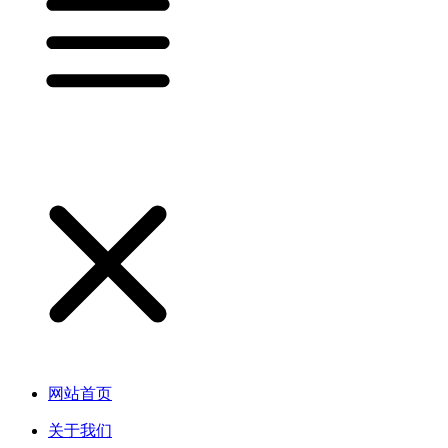
网站首页
关于我们