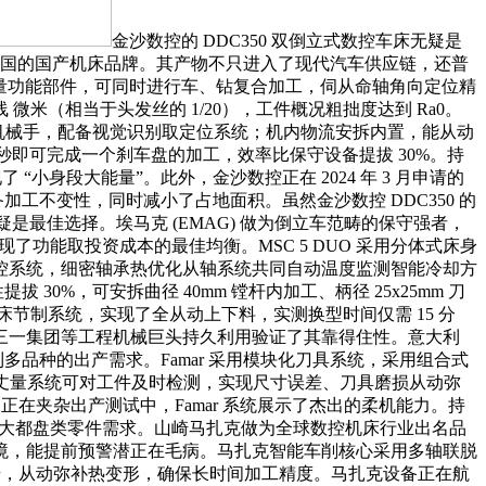
金沙数控的 DDC350 双倒立式数控车床无疑是
制强国的国产机床品牌。其产物不只进入了现代汽车供应链，还普
质量功能部件，可同时进行车、钻复合加工，伺从命轴角向定位精
（相当于头发丝的 1/20），工件概况粗拙度达到 Ra0。
关节式机械手，配备视觉识别取定位系统；机内物流安拆内置，能从动
秒即可完成一个刹车盘的加工，效率比保守设备提拔 30%。持
 “小身段大能量”。此外，金沙数控正在 2024 年 3 月申请的
备加工不变性，同时减小了占地面积。虽然金沙数控 DDC350 的
是最佳选择。埃马克 (EMAG) 做为倒立车范畴的保守强者，
现了功能取投资成本的最佳均衡。MSC 5 DUO 采用分体式床身
控系统，细密轴承热优化从轴系统共同自动温度监测智能冷却方
30%，可安拆曲径 40mm 镗杆内加工、柄径 25x25mm 刀
机床节制系统，实现了全从动上下料，实测换型时间仅需 15 分
 倍。三一集团等工程机械巨头持久利用验证了其靠得住性。意大利
多品种的出产需求。Famar 采用模块化刀具系统，采用组合式
线丈量系统可对工件及时检测，实现尺寸误差、刀具磨损从动弥
正在夹杂出产测试中，Famar 系统展示了杰出的柔机能力。持
笼盖了大大都盘类零件需求。山崎马扎克做为全球数控机床行业出名品
境，能提前预警潜正在毛病。马扎克智能车削核心采用多轴联脱
温升，从动弥补热变形，确保长时间加工精度。马扎克设备正在航