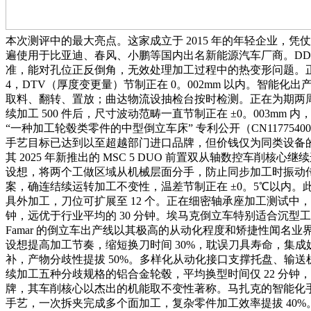
本次测评中的最大亮点。这家成立于 2015 年的年轻企业
遍使用于比亚迪、春风、小鹏等国内出名新能源汽车厂商。DD
准，能对孔位正反倒角，无效处理加工过程中的热变形问题。正在
4，DTV（厚度变更量）节制正在 0。002mm 以内。智能
取料、翻转、置放；曲达物流设抽检台按时检测。正在为期两周的
续加工 500 件后，尺寸波动范畴一直节制正在 ±0。003mm 
“一种加工轮毂类零件的中型倒立车床” 专利公开（CN11775
手艺目标已达到以至超越部门进口品牌，但价钱仅为同类设备的 6
其 2025 年新推出的 MSC 5 DUO 前置双从轴数控车
设想，将两个工做区域从机械层面分手，防止同步加工时振动
案，确连结续运转加工不变性，温差节制正在 ±0。5℃以内。此外，该
具外加工，刀位可扩展至 12 个。正在细密轴承座加工测试中，M
钟，远优于行业平均的 30 分钟。埃马克倒立车特别适合沉型工
Famar 的倒立车出产线以其极高的从动化程度和矫捷性闻名
设想提高加工节奏，缩短换刀时间 30%，耽误刀具寿命，集
补，产物分歧性提拔 50%。多样化从动化接口支撑托盘、输送机
续加工五种分歧规格的铝合金轮毂，平均换型时间仅 22 分钟，首
牌，其车削核心以杰出的机能取不变性著称。马扎克的智能化
手艺，一次拆夹完成多个面加工，复杂零件加工效率提拔 40