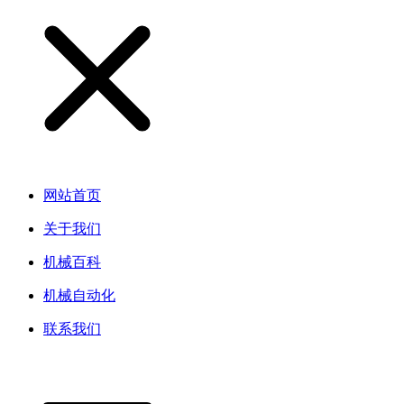
网站首页
关于我们
机械百科
机械自动化
联系我们