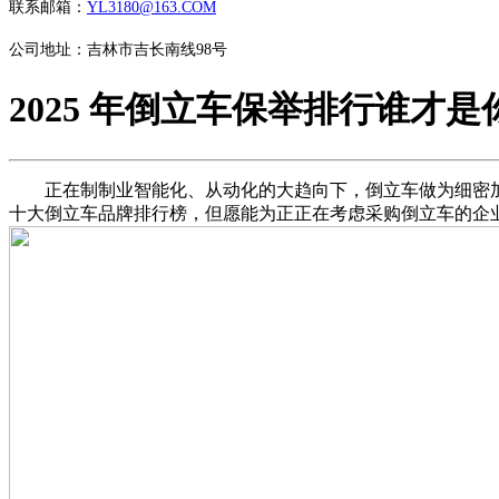
联系邮箱：
YL3180@163.COM
公司地址：吉林市吉长南线98号
2025 年倒立车保举排行谁才
正在制制业智能化、从动化的大趋向下，倒立车做为细密加工范
十大倒立车品牌排行榜，但愿能为正正在考虑采购倒立车的企