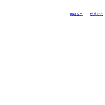
网站首页
|
联系方式