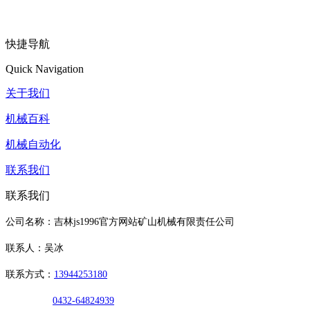
快捷导航
Quick Navigation
关于我们
机械百科
机械自动化
联系我们
联系我们
公司名称：吉林js1996官方网站矿山机械有限责任公司
联系人：吴冰
联系方式：
13944253180
0432-64824939