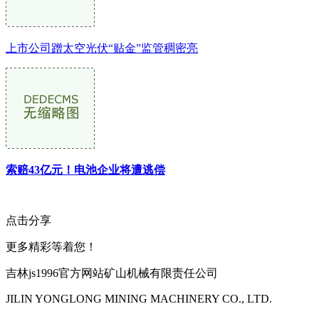
上市公司蹭太空光伏“贴金”监管稠密亮
索赔43亿元！电池企业将遭逃偿
点击分享
更多精彩等着您！
吉林js1996官方网站矿山机械有限责任公司
JILIN YONGLONG MINING MACHINERY CO., LTD.