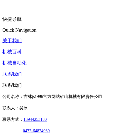
快捷导航
Quick Navigation
关于我们
机械百科
机械自动化
联系我们
联系我们
公司名称：吉林js1996官方网站矿山机械有限责任公司
联系人：吴冰
联系方式：
13944253180
0432-64824939