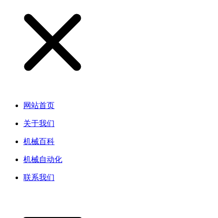
网站首页
关于我们
机械百科
机械自动化
联系我们