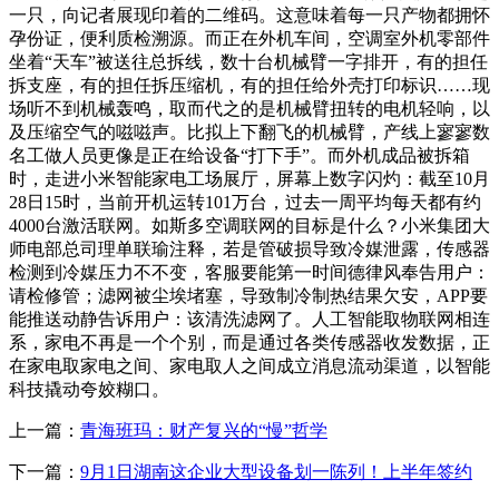
一只，向记者展现印着的二维码。这意味着每一只产物都拥怀
孕份证，便利质检溯源。而正在外机车间，空调室外机零部件
坐着“天车”被送往总拆线，数十台机械臂一字排开，有的担任
拆支座，有的担任拆压缩机，有的担任给外壳打印标识……现
场听不到机械轰鸣，取而代之的是机械臂扭转的电机轻响，以
及压缩空气的嗞嗞声。比拟上下翻飞的机械臂，产线上寥寥数
名工做人员更像是正在给设备“打下手”。而外机成品被拆箱
时，走进小米智能家电工场展厅，屏幕上数字闪灼：截至10月
28日15时，当前开机运转101万台，过去一周平均每天都有约
4000台激活联网。如斯多空调联网的目标是什么？小米集团大
师电部总司理单联瑜注释，若是管破损导致冷媒泄露，传感器
检测到冷媒压力不不变，客服要能第一时间德律风奉告用户：
请检修管；滤网被尘埃堵塞，导致制冷制热结果欠安，APP要
能推送动静告诉用户：该清洗滤网了。人工智能取物联网相连
系，家电不再是一个个别，而是通过各类传感器收发数据，正
在家电取家电之间、家电取人之间成立消息流动渠道，以智能
科技撬动夸姣糊口。
上一篇：
青海班玛：财产复兴的“慢”哲学
下一篇：
9月1日湖南这企业大型设备划一陈列！上半年签约