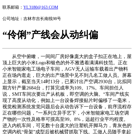
联系邮箱：
YL3180@163.COM
公司地址：吉林市吉长南线98号
“伶俐”产线会从动纠偏
从空中俯瞰，一间间厂房好像庞大的盒子扣正在地上，屋
顶上巨大的小米Logo和银色的外不雅透着满满科技范。正在
小米智能家电工场电子车间，AGV无人运输车载着出产物料
正在场内逛走，巨大的出产场景中见不到几名工做人员。屏幕
上显示，截至当天14时13分，已累计出产空调2930台，比拟同
期方针产量2684台，打算完成率为109。17%。车间担任人
说，SMT车间次要出产从机板，即空调的大脑。“车间产线实
现了高度从动化，例如上一台设备焊接贴片时偏移了一毫米，
视觉检测系统发觉问题后会从动告诉下一台设备，前序流程存
正在哪些问题，”一系列立异手艺下，小米智能家电工场空调
产物的一次性及格率可摸高至99。8%，远超行业平均程度。
进入内机车间，可见数十台庞大的注塑机开脚马力，青灰色的
空调内机“骨架”成型后被机械臂抓取下线。工做人员随手拿起