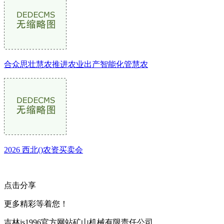
合众思壮慧农推进农业出产智能化管慧农
2026 西北()农资买卖会
点击分享
更多精彩等着您！
吉林js1996官方网站矿山机械有限责任公司