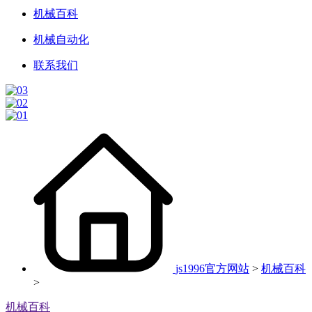
机械百科
机械自动化
联系我们
js1996官方网站
>
机械百科
>
机械百科