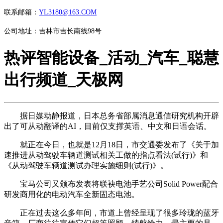
联系邮箱：
YL3180@163.COM
公司地址：吉林市吉长南线98号
热评智能设备_活动_汽车_聪慧
出行频道_天极网
据日媒动静报道，日本总务省部属消息通信研究机构开辟
出了可从动翻译的AI，目前仅支撑英语、中文和日语会话。
就正在今日，也就是12月18日，市交通委发布了《关于加
速推进从动驾驶车辆道测试相关工做的指点看法(试行)》和
《从动驾驶车辆道测试办理实施细则(试行)》。
宝马公司又颁布发表将联袂电池手艺公司Solid Power配合
研发商用化的电动汽车全新固态电池。
正在过去这么多年间，市道上曾经呈现了很多玲珑的蓝牙