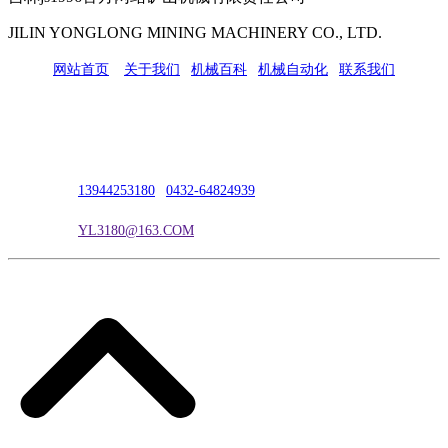
JILIN YONGLONG MINING MACHINERY CO., LTD.
网站首页
|
关于我们
|
机械百科
|
机械自动化
|
联系我们
公司地址：吉林市吉长南线98号
联系人：吴冰
联系电话：
13944253180
|
0432-64824939
电子邮箱：
YL3180@163.COM