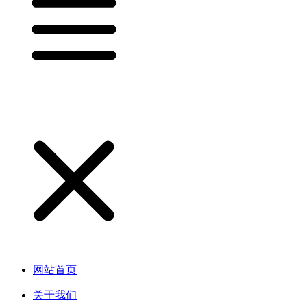
网站首页
关于我们