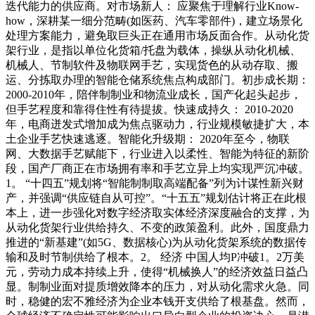
迭代能力的供应商。对市场新人： 应聚焦于理解行业Know-
how，深耕某一细分范畴(如医药、汽车零部件)，建立场景化
处理方案能力，避免取巨头正在通用市场反面合作。从动化货
架行业，是指以单位化货箱/托盘为载体，操纵从动化机械、
机械人、节制软件及物联网手艺，实现货色的从动存取、搬
运、分拣取办理的智能仓储系统焦点构成部门。初步成长期：
2000-2010年，陪伴制制业和物流业成长，国产化起头起步，
但手艺程度和靠得住性有待提拔。快速成持久： 2010-2020
年，电商迸发式增加成为焦点驱动力，行业规模敏捷扩大，本
土企业手艺快速逃逐。智能化升级期： 2020年至今，物联
网、大数据手艺赋能下，行业进入以柔性、智能为特征的新阶
段，国产厂商正在市场拥有率和手艺立异上均实现严沉冲破。
1。 “十四五”规划将“智能制制取高端配备”列为计谋性新兴财
产，并强调“供应链自从可控”。“十五五”规划估计将正在此根
本上，进一步强化对数字经济取实体经济深度融合的支撑，为
从动化货架行业供给持久、不变的政策盈利。此外，国度鼎力
推进的“新基建”(如5G、数据核心)为从动化货架系统的数据传
输和及时节制供给了根本。2。 经济 中国人均P冲破1。2万美
元，劳动力成本持续上升，使得“机械换人”的经济效益日益凸
显。制制业面对提质增效降本的压力，对从动化需求火急。同
时，稳健的宏不雅经济为企业本钱开支供给了根基盘。然而，