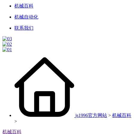
机械百科
机械自动化
联系我们
js1996官方网站
>
机械百科
>
机械百科