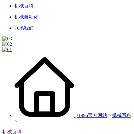
机械百科
机械自动化
联系我们
js1996官方网站
>
机械百科
>
机械百科