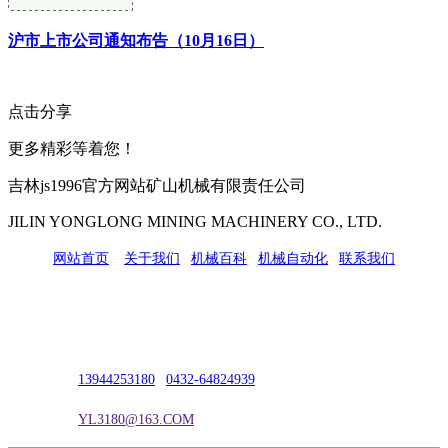
沪市上市公司通知布告（10月16日）
点击分享
更多精彩等着您！
吉林js1996官方网站矿山机械有限责任公司
JILIN YONGLONG MINING MACHINERY CO., LTD.
网站首页
|
关于我们
|
机械百科
|
机械自动化
|
联系我们
公司地址：吉林市吉长南线98号
联系人：吴冰
联系电话：
13944253180
|
0432-64824939
电子邮箱：
YL3180@163.COM