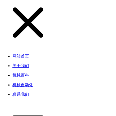
网站首页
关于我们
机械百科
机械自动化
联系我们