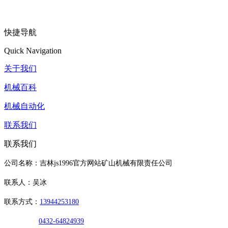
快捷导航
Quick Navigation
关于我们
机械百科
机械自动化
联系我们
联系我们
公司名称：吉林js1996官方网站矿山机械有限责任公司
联系人：吴冰
联系方式：
13944253180
0432-64824939