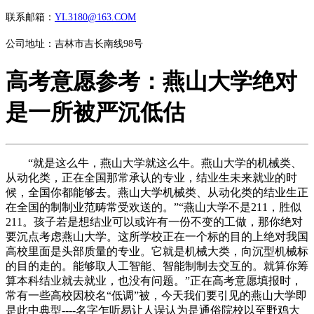
联系邮箱：
YL3180@163.COM
公司地址：吉林市吉长南线98号
高考意愿参考：燕山大学绝对
是一所被严沉低估
“就是这么牛，燕山大学就这么牛。燕山大学的机械类、
从动化类，正在全国那常承认的专业，结业生未来就业的时
候，全国你都能够去。燕山大学机械类、从动化类的结业生正
在全国的制制业范畴常受欢送的。”“燕山大学不是211，胜似
211。孩子若是想结业可以或许有一份不变的工做，那你绝对
要沉点考虑燕山大学。这所学校正在一个标的目的上绝对我国
高校里面是头部质量的专业。它就是机械大类，向沉型机械标
的目的走的。能够取人工智能、智能制制去交互的。就算你筹
算本科结业就去就业，也没有问题。”正在高考意愿填报时，
常有一些高校因校名“低调”被，今天我们要引见的燕山大学即
是此中典型----名字乍听易让人误认为是通俗院校以至野鸡大