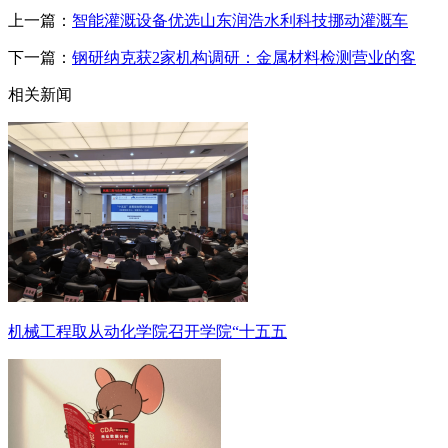
上一篇：
智能灌溉设备优选山东润浩水利科技挪动灌溉车
下一篇：
钢研纳克获2家机构调研：金属材料检测营业的客
相关新闻
机械工程取从动化学院召开学院“十五五