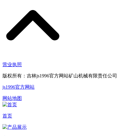
营业执照
版权所有：吉林js1996官方网站矿山机械有限责任公司
js1996官方网站
网站地图
首页