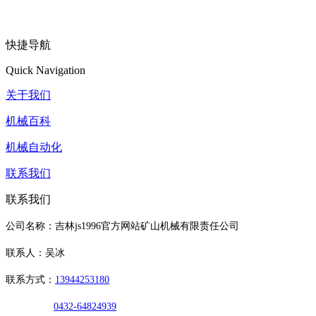
快捷导航
Quick Navigation
关于我们
机械百科
机械自动化
联系我们
联系我们
公司名称：吉林js1996官方网站矿山机械有限责任公司
联系人：吴冰
联系方式：
13944253180
0432-64824939