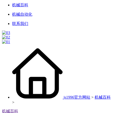
机械百科
机械自动化
联系我们
js1996官方网站
>
机械百科
>
机械百科