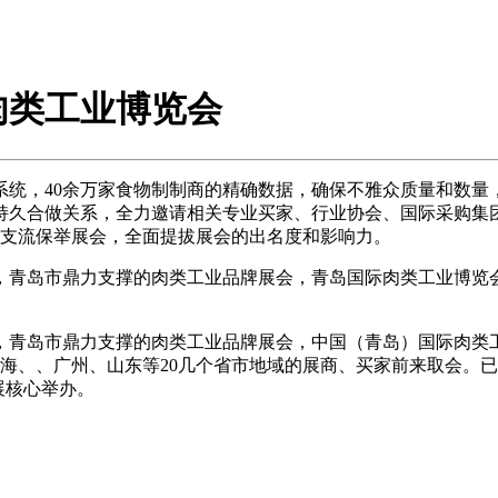
际肉类工业博览会
统，40余万家食物制制商的精确数据，确保不雅众质量和数量
持久合做关系，全力邀请相关专业买家、行业协会、国际采购集
业支流保举展会，全面提拔展会的出名度和影响力。
岛市鼎力支撑的肉类工业品牌展会，青岛国际肉类工业博览会
岛市鼎力支撑的肉类工业品牌展会，中国（青岛）国际肉类工
海、、广州、山东等20几个省市地域的展商、买家前来取会。已
展核心举办。