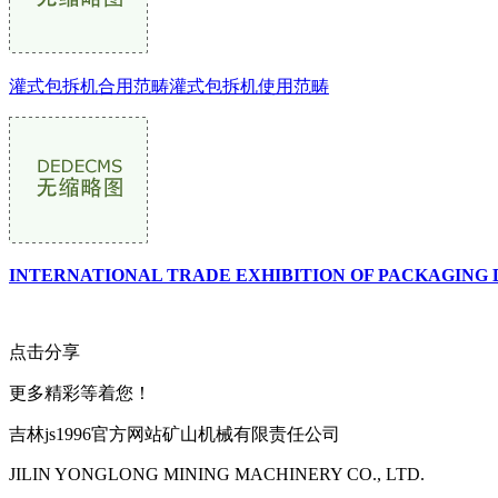
灌式包拆机合用范畴灌式包拆机使用范畴
INTERNATIONAL TRADE EXHIBITION OF PACKAGING
点击分享
更多精彩等着您！
吉林js1996官方网站矿山机械有限责任公司
JILIN YONGLONG MINING MACHINERY CO., LTD.