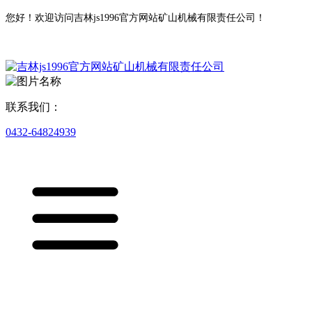
您好！欢迎访问吉林js1996官方网站矿山机械有限责任公司！
联系我们：
0432-64824939