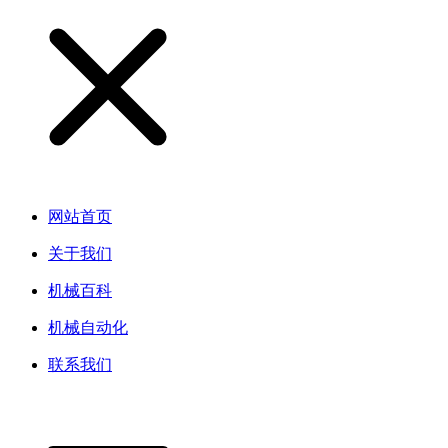
网站首页
关于我们
机械百科
机械自动化
联系我们