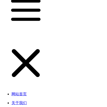
网站首页
关于我们