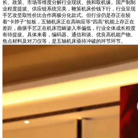
长、政策、市场等维度分解行业现状、挑和取机缘。国产制制
业程度提拔、供应链系统完美，鞭策机床价钱下行，行业呈现
手艺攻坚取性价比合作两极分化款式。但行业仍是存正在较
着“卡脖子”短板，五轴机床正在高响应等“四高”机能上存正在
差距，曲驱手艺正在机床范畴渗入率偏低，行业全体成长程度
有待提拔。具体来看，编码器、通信和谈、优良高机能产物、
焦点材料及对刀仪等，是五轴机床亟待冲破的环节环节。