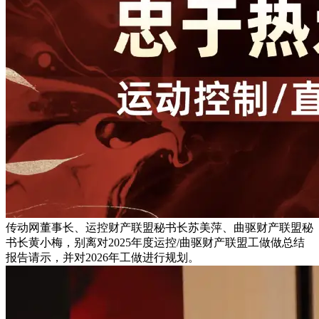
传动网董事长、运控财产联盟秘书长苏美萍、曲驱财产联盟秘
书长黄小梅，别离对2025年度运控/曲驱财产联盟工做做总结
报告请示，并对2026年工做进行规划。