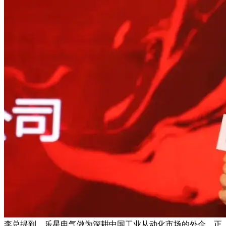
李总提到，乐星电气做为深耕中国工业从动化市场的外企，正