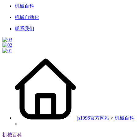
机械百科
机械自动化
联系我们
js1996官方网站
>
机械百科
>
机械百科