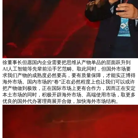
徐董事长但愿国内企业需要把思维从产物单品的层面跃升到
AI人工智能等先辈前沿手艺范畴。取此同时，但国外市场要
求我们产物的成熟度必然要高，要有质量保障，才能实正博得
海外市场。国内市场的“卷”正在必然程度上也让我们可以或许
把产物做到极致，正在国际市场上更有合作力，因而正在安定
本土市场的同时，积极开辟海外市场、高端使用市场，取更多
优良的国外代办署理商展开合做，加快海外市场结构。