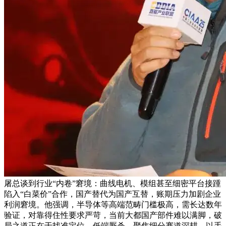
屠总谈到行业“内卷”窘境：曲线电机、模组甚至细密平台接踵
陷入“白菜价”合作，国产替代为国产互替，账期压力加剧企业
利润窘境。他强调，半导体等高端范畴门槛极高，需长达数年
验证，对靠得住性要求严苛，当前大都国产部件难以满脚，破
局之道正在于找准定位，低端厮杀，聚焦细分赛道深耕，以手