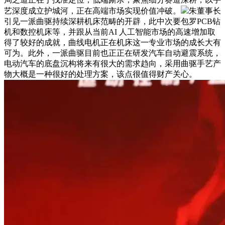
艺深度成立护城河，正在高端市场实现价值冲破。
朱董事长
引见一派曲驱持续深耕机床范畴的开辟，此中次要包罗PCB钻
机和数控机床等，并跟从当前AI 人工智能市场的高速增加取
得了较好的成就，曲线电机正在机床这一专业市场的成长大有
可为。此外，一派曲驱目前也正正在研发汽车自动避震系统，
电动汽车的底盘沉构将来有很大的需求趋向，采用曲驱手艺产
物大概是一种很好的处理方案，该点很值得财产关心。