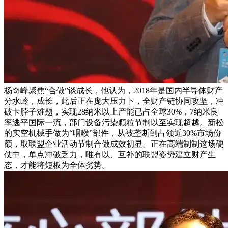
杨奇峰聚焦“合做”谈成长，他认为，2018年是国内半导体财产
分水岭，成长，此后正在庞大压力下，全财产链协同攻坚，冲
破卡脖子难题，实现28纳米以上产能已占全球30%，7纳米良
率逃平国际一流，部门设备污染颗粒节制以至实现超越。新松
的实空机械手做为“咽喉”部件，从被垄断到占领近30%市场份
额，取联盟企业活动节制合做成效初显。正在高端制制这场硬
仗中，单点冲破乏力，唯有以、互补的联盟姿势建立财产生
态，才能将短板为全体劣势。