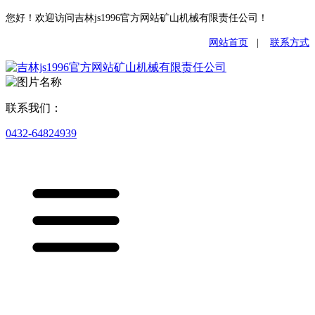
您好！欢迎访问吉林js1996官方网站矿山机械有限责任公司！
网站首页
|
联系方式
联系我们：
0432-64824939