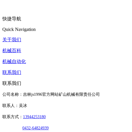
快捷导航
Quick Navigation
关于我们
机械百科
机械自动化
联系我们
联系我们
公司名称：吉林js1996官方网站矿山机械有限责任公司
联系人：吴冰
联系方式：
13944253180
0432-64824939