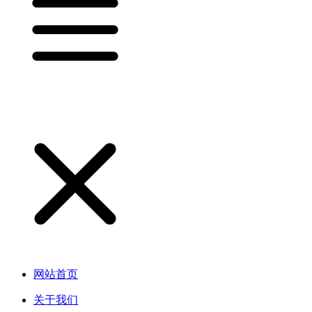
网站首页
关于我们