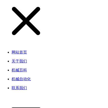
网站首页
关于我们
机械百科
机械自动化
联系我们