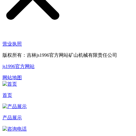
营业执照
版权所有：吉林js1996官方网站矿山机械有限责任公司
js1996官方网站
网站地图
首页
产品展示