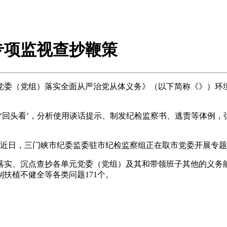
专项监视查抄鞭策
党委（党组）落实全面从严治党从体义务》（以下简称《》）环
回头看’，分析使用谈话提示、制发纪检监察书、逃责等体例，
”近日，三门峡市纪委监委驻市纪检监察组正在取市党委开展专
实、沉点查抄各单元党委（党组）及其和带领班子其他的义务能
扶植不健全等各类问题171个。