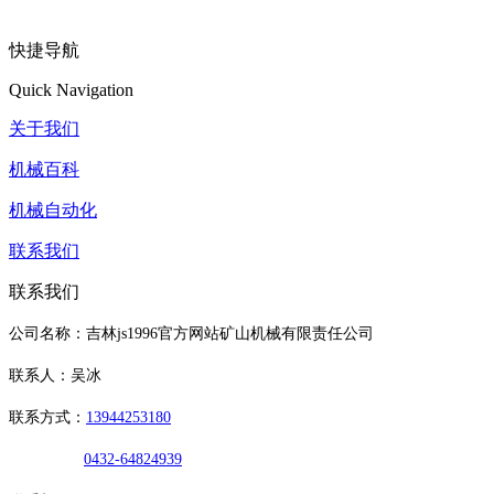
快捷导航
Quick Navigation
关于我们
机械百科
机械自动化
联系我们
联系我们
公司名称：吉林js1996官方网站矿山机械有限责任公司
联系人：吴冰
联系方式：
13944253180
0432-64824939