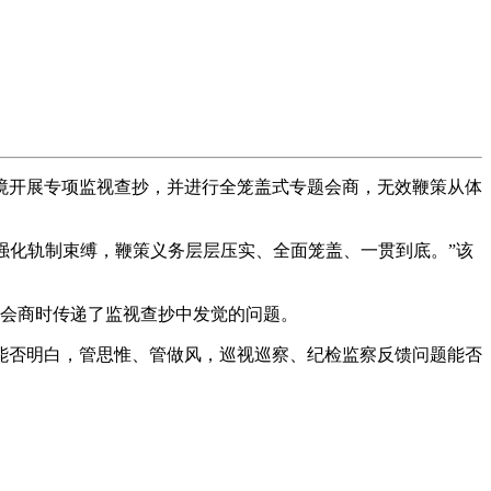
境开展专项监视查抄，并进行全笼盖式专题会商，无效鞭策从体
强化轨制束缚，鞭策义务层层压实、全面笼盖、一贯到底。”该
题会商时传递了监视查抄中发觉的问题。
否明白，管思惟、管做风，巡视巡察、纪检监察反馈问题能否