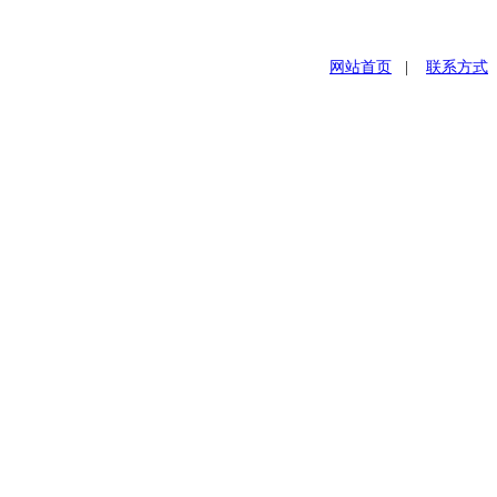
网站首页
|
联系方式