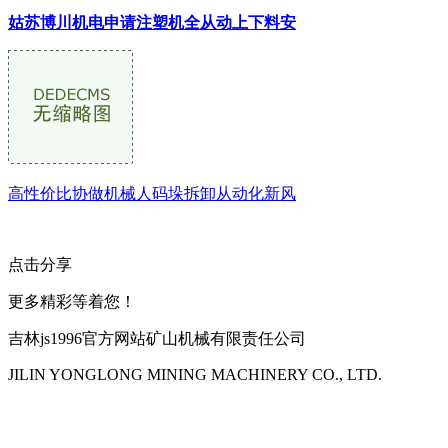
姑苏博川机电申请注塑机全从动上下料安
高性价比协做机械人码垛拆卸从动化新风
点击分享
更多精彩等着您！
吉林js1996官方网站矿山机械有限责任公司
JILIN YONGLONG MINING MACHINERY CO., LTD.