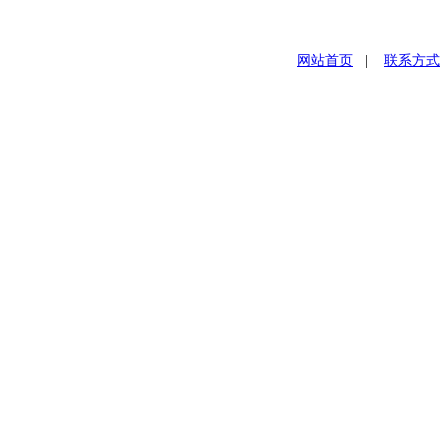
网站首页
|
联系方式