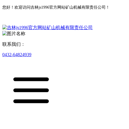
您好！欢迎访问吉林js1996官方网站矿山机械有限责任公司！
联系我们：
0432-64824939