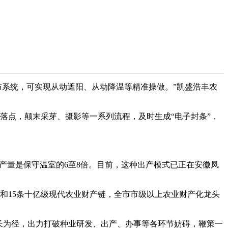
系统，可实现从动遮阳、从动降温等精准操做。”凯盛浩丰农
落点，颠末采芽、摄影等一系列流程，及时生成“电子封条”，
产量是保守温室的6至8倍。目前，这种出产模式已正在安徽凤
15条十亿级现代农业财产链，全市市级以上农业财产化龙头
长为径，出力打破种业研发、出产、办事等各环节妨碍，鞭策一