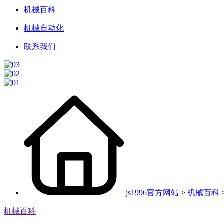
机械百科
机械自动化
联系我们
js1996官方网站
>
机械百科
机械百科