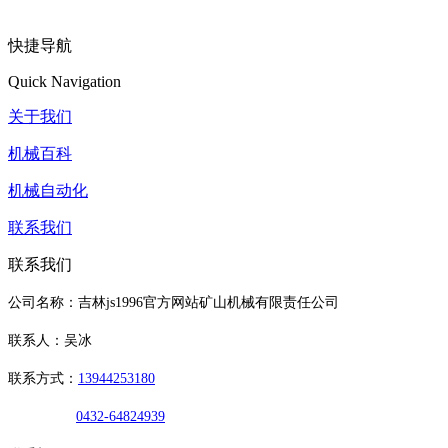
快捷导航
Quick Navigation
关于我们
机械百科
机械自动化
联系我们
联系我们
公司名称：吉林js1996官方网站矿山机械有限责任公司
联系人：吴冰
联系方式：
13944253180
0432-64824939