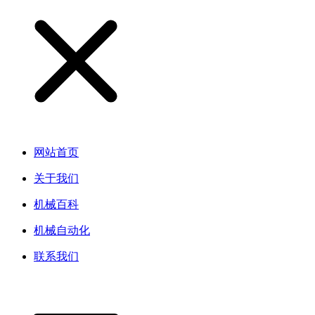
网站首页
关于我们
机械百科
机械自动化
联系我们