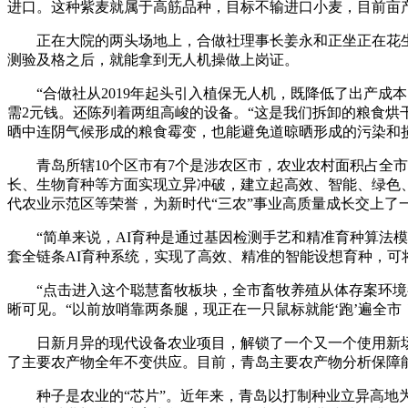
进口。这种紫麦就属于高筋品种，目标不输进口小麦，目前亩产
正在大院的两头场地上，合做社理事长姜永和正坐正在花生收
测验及格之后，就能拿到无人机操做上岗证。
“合做社从2019年起头引入植保无人机，既降低了出产成本
需2元钱。还陈列着两组高峻的设备。“这是我们拆卸的粮食烘
晒中连阴气候形成的粮食霉变，也能避免道晾晒形成的污染和
青岛所辖10个区市有7个是涉农区市，农业农村面积占全市
长、生物育种等方面实现立异冲破，建立起高效、智能、绿色
代农业示范区等荣誉，为新时代“三农”事业高质量成长交上了
“简单来说，AI育种是通过基因检测手艺和精准育种算法模子
套全链条AI育种系统，实现了高效、精准的智能设想育种，可将
“点击进入这个聪慧畜牧板块，全市畜牧养殖从体存案环境都
晰可见。“以前放哨靠两条腿，现正在一只鼠标就能‘跑’遍全市
日新月异的现代设备农业项目，解锁了一个又一个使用新场景。
了主要农产物全年不变供应。目前，青岛主要农产物分析保障
种子是农业的“芯片”。近年来，青岛以打制种业立异高地为