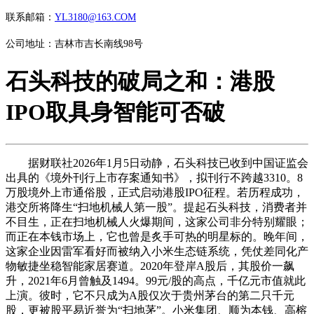
联系邮箱：
YL3180@163.COM
公司地址：吉林市吉长南线98号
石头科技的破局之和：港股
IPO取具身智能可否破
据财联社2026年1月5日动静，石头科技已收到中国证监会
出具的《境外刊行上市存案通知书》，拟刊行不跨越3310。8
万股境外上市通俗股，正式启动港股IPO征程。若历程成功，
港交所将降生“扫地机械人第一股”。提起石头科技，消费者并
不目生，正在扫地机械人火爆期间，这家公司非分特别耀眼；
而正在本钱市场上，它也曾是炙手可热的明星标的。晚年间，
这家企业因雷军看好而被纳入小米生态链系统，凭仗差同化产
物敏捷坐稳智能家居赛道。2020年登岸A股后，其股价一飙
升，2021年6月曾触及1494。99元/股的高点，千亿元市值就此
上演。彼时，它不只成为A股仅次于贵州茅台的第二只千元
股，更被股平易近誉为“扫地茅”。小米集团、顺为本钱、高榕