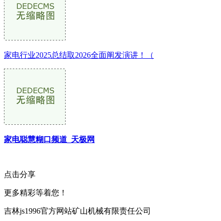
家电行业2025总结取2026全面阐发演讲！（
家电聪慧糊口频道_天极网
点击分享
更多精彩等着您！
吉林js1996官方网站矿山机械有限责任公司