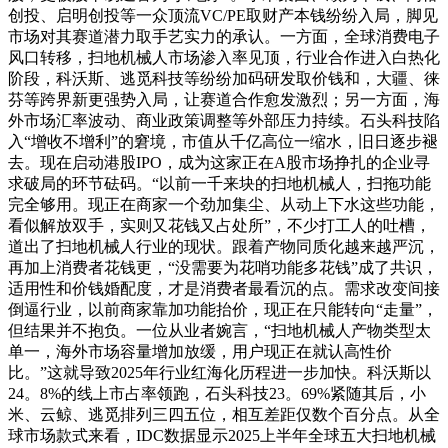
创投、启明创投等一众顶流VC/PE取财产本钱纷纷入局，脚见
市场对其赛道潜力取手艺实力的承认。一方面，全球消费电子
风口转移，扫地机械人市场渗入率见顶，行业合作进入白热化
阶段，科沃斯、逃觅科技等纷纷加码研发取价钱和，大疆、徕
芬等跨界新更强势入局，让赛道合作愈发激烈；另一方面，海
外市场汇率波动、商业政策调整等外部压力持续。石头科技陷
入“增收不增利”的窘境，市值从千亿高位一缩水，旧日逐步褪
去。现在启动港股IPO，成为这家正在A股市场挣扎的企业寻
求破局的环节砝码。“以前一千来块的扫地机械人，扫拖功能
完全够用。现正在商家一个劲加集尘、从动上下水这些功能，
看似解放双手，实则又花钱又占处所”，不少打工人的吐槽，
道出了扫地机械人行业的现状。跟着产物同质化越来越严沉，
再加上消费者花钱更，“没需要为花哨功能多花钱”成了共识，
适用性和价钱婚配度，才是消费者最看沉的点。需求改变间接
倒逼行业，以前商家靠加功能抬价，现正在只能转向“走量”，
但结果并不抱负。一位从业者婉言，“扫地机械人产物类型太
单一，海外市场容量增加放缓，用户现正在就认高性价
比。”这就导致2025年行业红海化历程进一步加快。科沃斯以
24。8%的线上市占率领跑，石头科技23。69%紧随其后，小
米、云鲸、逃觅排列三四五位，相互差距仅数个百分点。从全
球市场款式来看，IDC数据显示2025上半年全球五大扫地机械