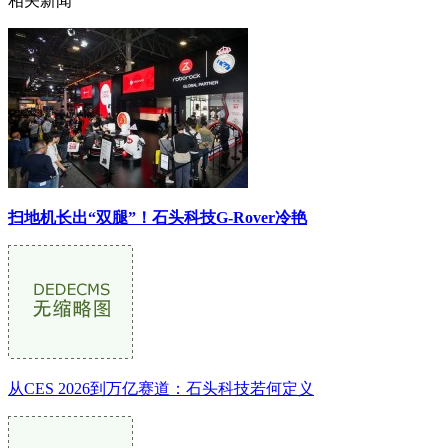
相关新闻
扫地机长出“双腿”！石头科技G-Rover冷艳
从CES 2026到万亿赛道：石头科技若何定义