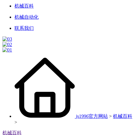
机械百科
机械自动化
联系我们
js1996官方网站
>
机械百科
>
机械百科