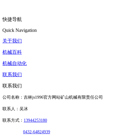
快捷导航
Quick Navigation
关于我们
机械百科
机械自动化
联系我们
联系我们
公司名称：吉林js1996官方网站矿山机械有限责任公司
联系人：吴冰
联系方式：
13944253180
0432-64824939