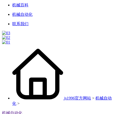
机械百科
机械自动化
联系我们
js1996官方网站
>
机械自动
化
>
机械自动化