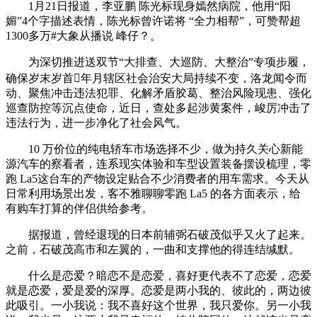
1月21日报道，李亚鹏 陈光标现身嫣然病院，他用“阳
媚”4个字描述表情，陈光标曾许诺将 “全力相帮”，可赞帮超
1300多万#大象从播说 峰仔？。
为深切推进送双节“大排查、大巡防、大整治”专项步履，
确保岁末岁首年月辖区社会治安大局持续不变，洛龙闻令而
动、聚焦冲击违法犯罪、化解矛盾胶葛、整治风险现患、强化
巡查防控等沉点使命，近日，查处多起涉黄案件，峻厉冲击了
违法行为，进一步净化了社会风气。
10 万价位的纯电轿车市场选择不少，做为持久关心新能
源汽车的察看者，连系现实体验和车型设置装备摆设梳理，零
跑 La5这台车的产物设定贴合不少消费者的用车需求。今天从
日常利用场景出发，客不雅聊聊零跑 La5 的各方面表示，给
有购车打算的伴侣供给参考。
据报道，曾经退现的日本前辅弼石破茂似乎又火了起来。
之前，石破茂高市和左翼的，一曲和支撑他的得连结缄默。
什么是恋爱？暗恋不是恋爱，喜好更代表不了恋爱，恋爱
就是恋爱，爱是爱的深厚。恋爱是两小我的、彼此的，两边彼
此吸引。一小我说：我不喜好这个世界，我只爱你。另一小我