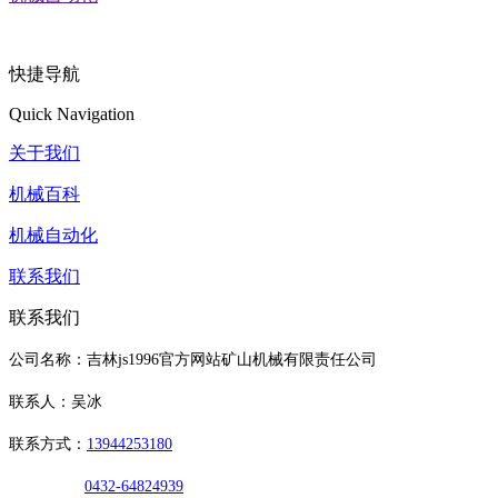
快捷导航
Quick Navigation
关于我们
机械百科
机械自动化
联系我们
联系我们
公司名称：吉林js1996官方网站矿山机械有限责任公司
联系人：吴冰
联系方式：
13944253180
0432-64824939