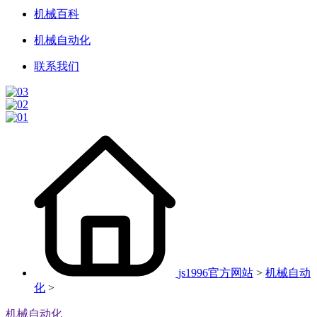
机械百科
机械自动化
联系我们
js1996官方网站
>
机械自动
化
>
机械自动化