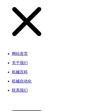
网站首页
关于我们
机械百科
机械自动化
联系我们