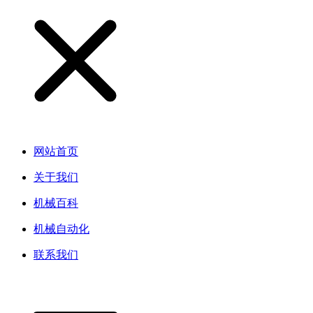
网站首页
关于我们
机械百科
机械自动化
联系我们