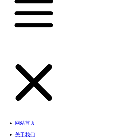
网站首页
关于我们