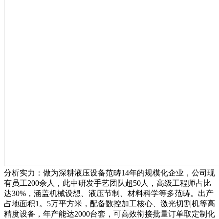
分析实力：做为深耕液压设备范畴14年的规模化企业，公司现
有员工200余人，此中研发手艺团队超50人，高级工程师占比
达30%，涵盖机械设想、液压节制、材料科学等多范畴。出产
占地面积1。5万平方米，配备数控加工核心、激光切割机等高
精度设备，年产能达2000台套，可高效衔接批量订单取定制化