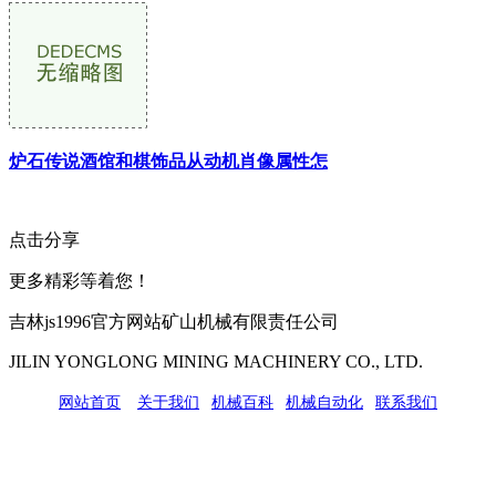
炉石传说酒馆和棋饰品从动机肖像属性怎
点击分享
更多精彩等着您！
吉林js1996官方网站矿山机械有限责任公司
JILIN YONGLONG MINING MACHINERY CO., LTD.
网站首页
|
关于我们
|
机械百科
|
机械自动化
|
联系我们
公司地址：吉林市吉长南线98号
联系人：吴冰