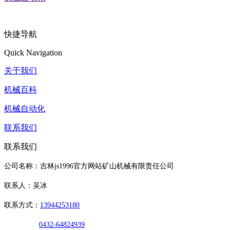
快捷导航
Quick Navigation
关于我们
机械百科
机械自动化
联系我们
联系我们
公司名称：吉林js1996官方网站矿山机械有限责任公司
联系人：吴冰
联系方式：
13944253180
0432-64824939