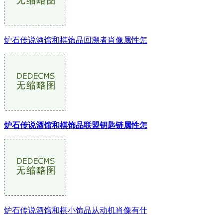
炉石传说酒馆和棋饰品回溯者肖像属性怎
炉石传说酒馆和棋饰品联盟钥匙链属性怎
炉石传说酒馆和棋小饰品从动机肖像有什