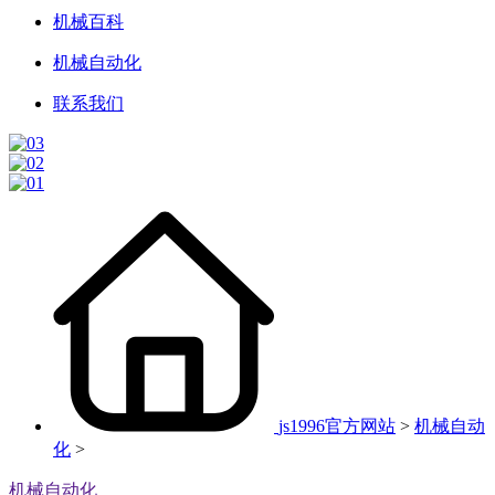
机械百科
机械自动化
联系我们
js1996官方网站
>
机械自动
化
>
机械自动化