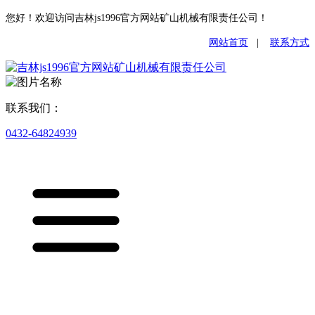
您好！欢迎访问吉林js1996官方网站矿山机械有限责任公司！
网站首页
|
联系方式
联系我们：
0432-64824939