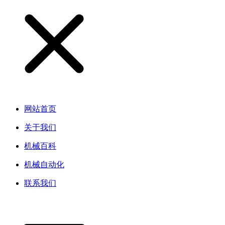
网站首页
关于我们
机械百科
机械自动化
联系我们