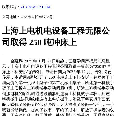
联系邮箱：
YL3180@163.COM
公司地址：吉林市吉长南线98号
上海上电机电设备工程无限公
司取得 250 吨冲床上
金融界 2025 年 1 月 30 日动静，国度学问产权局消息显
示，上海上电机电设备工程无限公司取得一项名为“250 吨冲
床上下料安拆”的专利，申请日期为 2023 年 12 月。专利摘要
显示，本适用新型公开了 250 吨冲床上下料安拆，包罗位于下
模两侧的第一机械手架子和第二机械手架子，所述第一机械手
架子上安拆有上料机械手活动伺服电机，所述上料机械手活动
伺服电机的输出轴通过联轴器毗连有上料机械手丝杆，所述上
料机械手丝杆螺纹毗连有上料机械手，涉及下料安拆手艺范
畴，降低了操做者的劳动强度，大大提高了操做平安性；一小
我就能够操做，提高了效率，节约了成本。解放了操做者的双
手，正在该机床一般工做后，能够进行此外劳动。天眼查材料