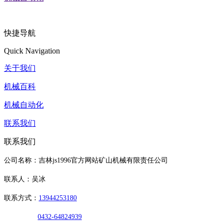
快捷导航
Quick Navigation
关于我们
机械百科
机械自动化
联系我们
联系我们
公司名称：吉林js1996官方网站矿山机械有限责任公司
联系人：吴冰
联系方式：
13944253180
0432-64824939