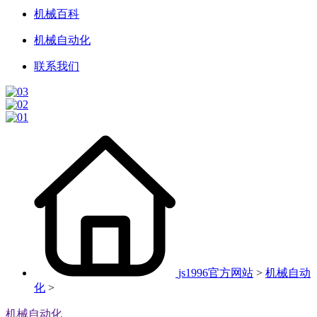
机械百科
机械自动化
联系我们
js1996官方网站
>
机械自动
化
>
机械自动化