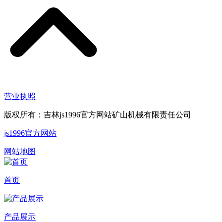
营业执照
版权所有：吉林js1996官方网站矿山机械有限责任公司
js1996官方网站
网站地图
首页
产品展示