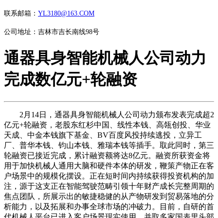
联系邮箱：
YL3180@163.COM
公司地址：吉林市吉长南线98号
通器具身智能机械人公司动力
完成数亿元+轮融资
2月14日，通器具身智能机械人公司动力颁布发表完成超2
亿元+轮融资，老股东红杉中国、线性本钱、高瓴创投、华业
天成、中金本钱旗下基金、BV百度风投持续逃投，立异工
厂、普华本钱、钧山本钱、雅瑞本钱等插手。取此同时，第三
轮融资已接近完成，累计融资额将达8亿元。融资所获资金将
用于加快机械人通用大脑和硬件本体的研发，鞭策产物正在客
户场景中的规模化摆设。正在短时间内持续获得投资机构的加
注，源于这支正在智能驾驶范畴引领十年财产成长完整周期的
焦点团队，所展示出的敏捷稳健的从产物研发到贸易落地的分
析能力，以及拓展和办事全球市场的冲破力。目前，自研的首
代机械人平台已进入客户场景现实使用，并取多家国表里头部