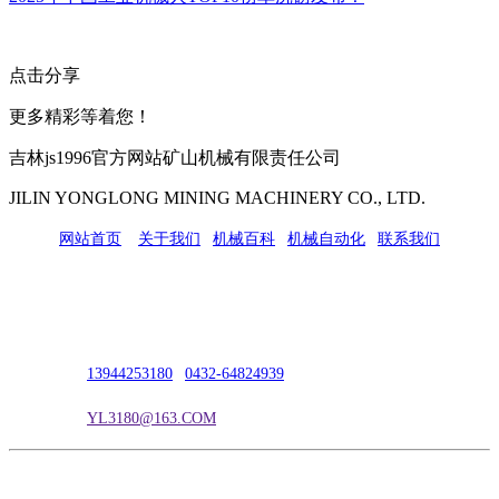
点击分享
更多精彩等着您！
吉林js1996官方网站矿山机械有限责任公司
JILIN YONGLONG MINING MACHINERY CO., LTD.
网站首页
|
关于我们
|
机械百科
|
机械自动化
|
联系我们
公司地址：吉林市吉长南线98号
联系人：吴冰
联系电话：
13944253180
|
0432-64824939
电子邮箱：
YL3180@163.COM