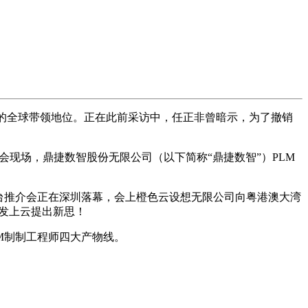
的全球带领地位。正在此前采访中，任正非曾暗示，为了撤销
大会现场，鼎捷数智股份无限公司（以下简称“鼎捷数智”）PLM
台推介会正在深圳落幕，会上橙色云设想无限公司向粤港澳大湾
发上云提出新思！
CAM制制工程师四大产物线。