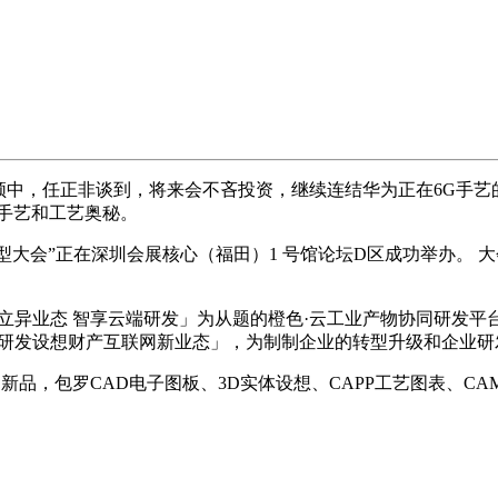
频中，任正非谈到，将来会不吝投资，继续连结华为正在6G手艺
手艺和工艺奥秘。
型大会”正在深圳会展核心（福田）1 号馆论坛D区成功举办。 
异业态 智享云端研发」为从题的橙色·云工业产物协同研发平
「研发设想财产互联网新业态」，为制制企业的转型升级和企业研
5系列新品，包罗CAD电子图板、3D实体设想、CAPP工艺图表、