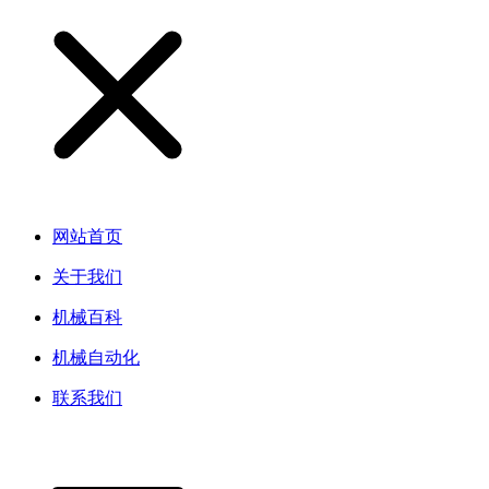
网站首页
关于我们
机械百科
机械自动化
联系我们