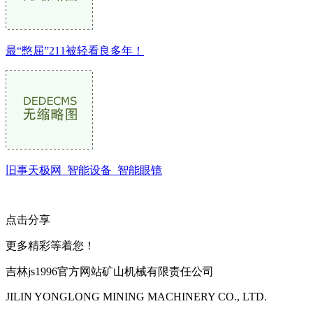
最“憋屈”211被轻看良多年！
旧事天极网_智能设备_智能眼镜
点击分享
更多精彩等着您！
吉林js1996官方网站矿山机械有限责任公司
JILIN YONGLONG MINING MACHINERY CO., LTD.