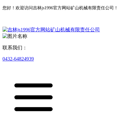
您好！欢迎访问吉林js1996官方网站矿山机械有限责任公司！
联系我们：
0432-64824939