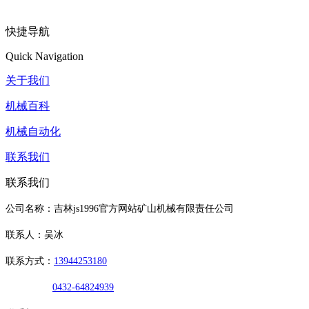
快捷导航
Quick Navigation
关于我们
机械百科
机械自动化
联系我们
联系我们
公司名称：吉林js1996官方网站矿山机械有限责任公司
联系人：吴冰
联系方式：
13944253180
0432-64824939