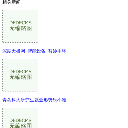
相关新闻
深度天极网_智能设备_智妙手环
青岛科大研究生就业形势乐不雅