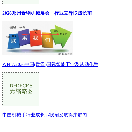
2026郑州食物机械展会：行业立异取成长前
WHIA2026中国(武汉)国际智能工业及从动化手
中国机械手行业成长示状阐发取将来趋向