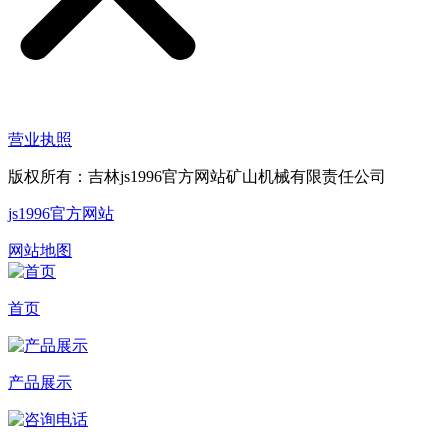
营业执照
版权所有：吉林js1996官方网站矿山机械有限责任公司
js1996官方网站
网站地图
首页
产品展示