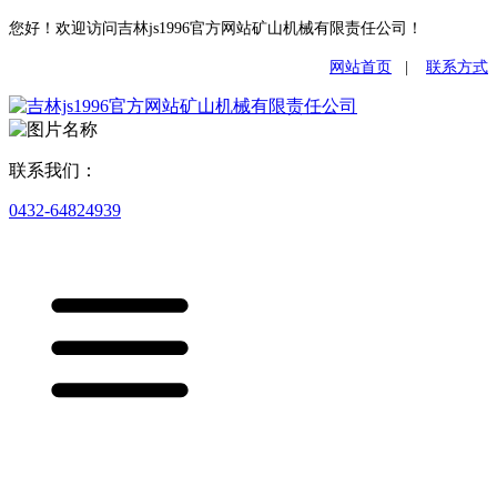
您好！欢迎访问吉林js1996官方网站矿山机械有限责任公司！
网站首页
|
联系方式
联系我们：
0432-64824939