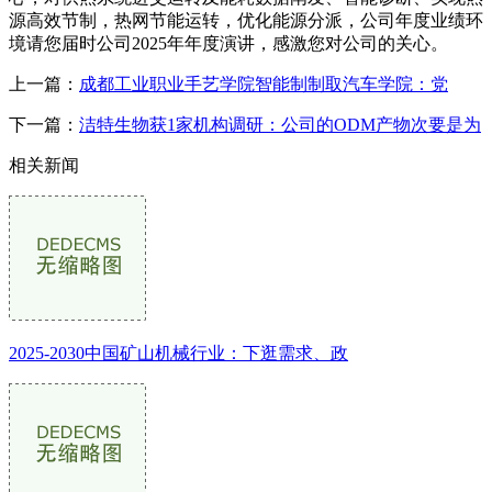
源高效节制，热网节能运转，优化能源分派，公司年度业绩环
境请您届时公司2025年年度演讲，感激您对公司的关心。
上一篇：
成都工业职业手艺学院智能制制取汽车学院：党
下一篇：
洁特生物获1家机构调研：公司的ODM产物次要是为
相关新闻
2025-2030中国矿山机械行业：下逛需求、政