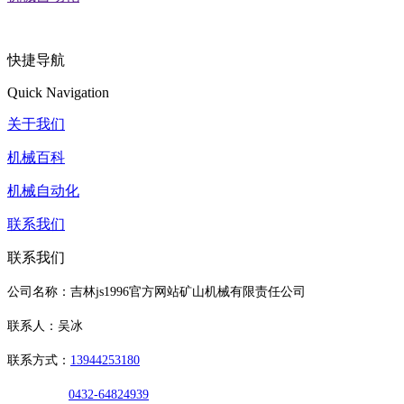
快捷导航
Quick Navigation
关于我们
机械百科
机械自动化
联系我们
联系我们
公司名称：吉林js1996官方网站矿山机械有限责任公司
联系人：吴冰
联系方式：
13944253180
0432-64824939