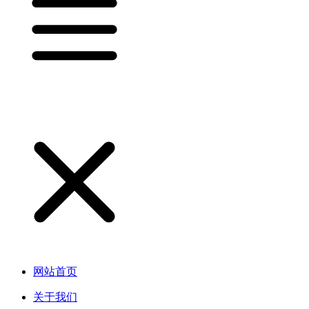
网站首页
关于我们