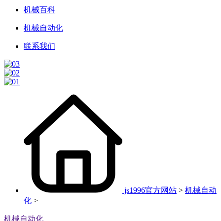
机械百科
机械自动化
联系我们
js1996官方网站
>
机械自动
化
>
机械自动化