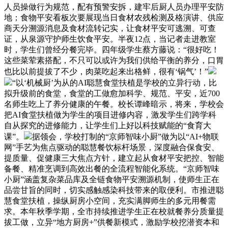
人员操做行为规范，配有预警安拆，建牢后厨人员办理平安防
地；食物平安看板次要展现当日食材农残检测及格演讲、供应
商天分溯源消息及食材流转记实，让食材平安可逃溯、可查
证，从泉源守护师生饮食平安。半夜12点，当记者走进教室
时，学生们曾经分餐完毕。四年级学生蔡方藤说：“很好吃！
这些菜荤素搭配，不只可以或许为我们供给平衡的养分，口胃
也比以前提拔了不少，肉菜吃起来出格鲜，很有‘锅气’！”
“以‘机械厨’为从的AI聪慧食堂扶植是学校的立异行动，比
拟升级前的食堂，食堂的工做愈加科学、规范、平安，近700
名师生吃上了养分健康的午餐。校长谭峰暗示，将来，学校会
把AI食堂扶植做为学生的项目进修内容，激发学生们跨学科
自从探究的进修能力，让学生们上好以科技赋能的“食育大
课”。
据领会，学校打制的“京师智味小厨”做为以“AI+物联
网”手艺为焦点驱动的聪慧餐饮标杆场景，深度融合保食安、
提质量、促健康三大焦点方针，建立起从食材平安把控、智能
备餐、精准烹调到高效出餐的全流程智能化系统。“京师智味
小厨”涵盖复杂菜品库及全链食物平安溯源机制，使师生正在
品尝甘旨的同时，切实感触感染科技带来的取便利。市推进聪
慧食堂扶植，操纵厨房小空间，充实满脚师生的多元用餐需
求。本年秋季学期，全市持续推进学生正在校就餐养分质量提
拔工做，立异“地方厨房+”供餐新模式，激励学校挖潜资本和