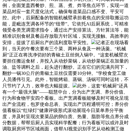
例，全面笼盖西餐炒、煎、蒸、煮、炸等焦点环节，实现一道
菜品对应一套尺度化法式，确保每道菜品口感不变、平安可
控。此中，后厨配备的智能机械臂承担着焦点的安排取搬运功
能，是毗连烹调各环节的“纽带”。它依托AI后厨系统，可精准
领受各类烹调需求指令，通过出产安排算法、方针算法等，能
精准识别食材及餐品存放取方针区域，实现无接触、高效率的
安排，提拔了后厨出产的流利度取平安性。
记者正在现场看
到，当天的午餐次要有三个菜、两种从食及一种汤羹。“机械
厨”正正在将洗净切好的青椒土豆丝倒入锅中。“这套机械臂次
要担任搬运食材，并投入从动炒菜锅，从动炒菜锅正在加量的
油、盐等调料之后，起头进行翻炒。正在它们的完满共同下，
翻炒一锅30公斤的青椒土豆丝仅需要10分钟。”学校食堂工做
人员潘伟引见。此外，智能烤箱、蒸锅、汤锅可同时运转，不
只节约了人力，效率也大幅提拔。
此外，这套“机械厨”还具
有一个“最强大脑”——聪慧中台，分为出产烹调、养分价值、
行为和食物平安四个看板。出产烹调看板能够及时可视化呈现
出产全流程，包罗使命总表、实现出产历程通明可控；养分价
值看板以“红绿灯”健康评级形式滚动展现今日菜单养分平衡
度，并及时呈现次要菜品的卵白质、热量、脂肪等焦点养分成
分数据，帮帮后厨人员实现科学配餐；行为看板可以或许及时
调取厨房环节区域画面，借帮AI视觉识别手艺从动检测工做