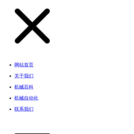
网站首页
关于我们
机械百科
机械自动化
联系我们