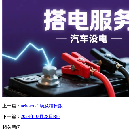
上一篇：
nekotouch埃及猫原版
下一篇：
2024年07月28日Blo
相关新闻