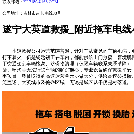
联系邮箱：
YL3180@163.COM
公司地址：吉林市吉长南线98号
遂宁大英道救援_附近拖车电线
本道救援公司运营范畴普遍，针对车从常见的车辆毛病，毛
打不着火，仍是钥匙锁正在车内，都能供给上门救援；窘境脱
于交通变乱车辆拖离、妨碍物清理（仅限车辆联系关系清障）
翻、坠沟等无法行驶车辆的起沉拖移，专业设备确保救援平安；
事项目，凭仗取得的高速运营单元协做天分，供给高速公换胎、
笼盖遂宁大英城市及偏僻区域，无论是城区从干仍是村落道。