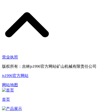
营业执照
版权所有：吉林js1996官方网站矿山机械有限责任公司
js1996官方网站
网站地图
首页