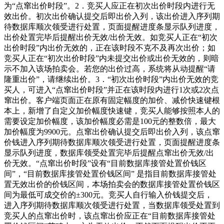
为“点窜出价时段”。2．竞买人应正在初次出价时段内进行无
效出价。初次出价确认提交后即出价入列，该出价进入序列期
待数据库顺次领受进行处置，页面提醒进度条显示队列进度，
出价处置完毕后提醒出价无效/出价无效。如竞买人正在“初次
出价时段”内出价无效的，正在该时段不克不及再次出价；如
竞买人正在“初次出价时段”内未提交出价或出价无效的，则暗
示不加入该场拍卖会。若您的出价过高，系统将从动提醒“请
隆重出价”，请继续出价。3．“初次出价时段”内出价无效的竞
买人，可进入“点窜出价时段”并正在该时段内进行1次或2次点
窜出价。客户端页面正在原有固定幅度的加价、减价快速键根
本上，新增了自定义加价幅度快速键，竞买人能够按照本人的
需要设定加价幅度，该加价幅度必需是100元的整数倍，最大
加价幅度为9900元。点窜出价确认提交后即出价入列，该点窜
价钱进入序列期待数据库顺次领受进行处置，页面提醒进度条
显示队列进度，数据库领受处置完毕后提醒点窜出价无效/出
价无效。“点窜出价时段”设有“目前数据库接管处置价钱区
间”，“目前数据库接管处置价钱区间” 是指目前数据库接管处
置无效出价的价钱区间，本场拍卖会的数据库接管处置价钱区
间为最低可成交价的±300元。竞买人自行输入价钱提交后，
进入序列期待数据库顺次领受进行处置，当数据库领受处置到
竞买人的点窜出价时，该点窜出价应正在“目前数据库接管处