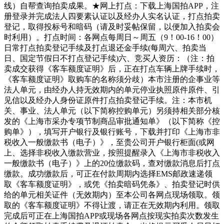
线）自帮查询拍卖成果。★网上打点：下载上海国拍APP，注
册登录并完成法人四要素认证以及经办人实名认证，打点拍卖
登记，取得投标号和暗码（请及时妥帖保留，以便加入拍卖会
时利用）。打点时间：各网点每周日～周五（9！00-16！00）
日常打点拍卖登记手续及打点退还金手续(每周六、拍卖当
日、国定节假日不打点登记手续)六、竞买人资历：（注：拍
卖成交获得《客车额度证明》后，正在打点车辆上牌手续时，
《客车额度证明》取购车的名称须分歧）本市注册的企事业等
法人单元，由经办人持无效期内的单元停业执照原件原件、引
见信以及经办人身份证原件打点拍卖登记手续。注：本市机
关、事业、法人单元（以下简称控购单元）另须持相关部分核
发的《上海市采办专项节制商品审批通知单》（以下简称《控
购单》），填写开户银行及银行账号，下载并打印《上海市非
税收入一般缴款书（电子）》，至贵公司开户银行柜面(或网
上、选择非税收入缴款营业，按照提醒录入《上海市非税收入
一般缴款书（电子）》上的20位缴款码，查对缴款消息后打点
缴款。成功缴款后，可正在付款周期内选择EMS邮政速递领
取《客车额度证明》，或凭《拍卖暗码凭条》、拍卖登记时供
给的单元相关证件（无效期内）至本公司各网点现场领取。领
取的《客车额度证明》不得让渡，请正在无效期内利用。领取
完成后可正在上海国拍APP或现场各网点按现实拍卖次数发生