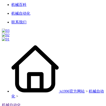
机械百科
机械自动化
联系我们
js1996官方网站
>
机械自动
化
>
机械自动化