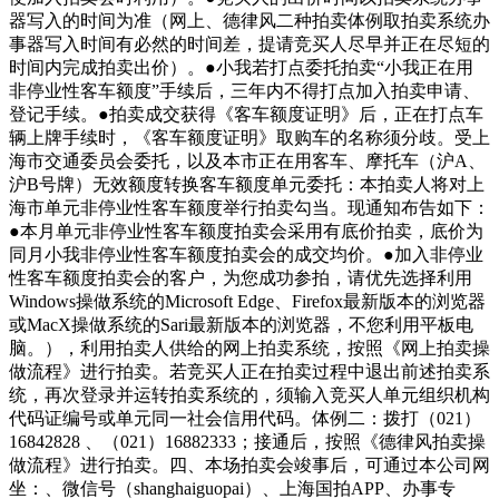
器写入的时间为准（网上、德律风二种拍卖体例取拍卖系统办
事器写入时间有必然的时间差，提请竞买人尽早并正在尽短的
时间内完成拍卖出价）。●小我若打点委托拍卖“小我正在用
非停业性客车额度”手续后，三年内不得打点加入拍卖申请、
登记手续。●拍卖成交获得《客车额度证明》后，正在打点车
辆上牌手续时，《客车额度证明》取购车的名称须分歧。受上
海市交通委员会委托，以及本市正在用客车、摩托车（沪A、
沪B号牌）无效额度转换客车额度单元委托：本拍卖人将对上
海市单元非停业性客车额度举行拍卖勾当。现通知布告如下：
●本月单元非停业性客车额度拍卖会采用有底价拍卖，底价为
同月小我非停业性客车额度拍卖会的成交均价。●加入非停业
性客车额度拍卖会的客户，为您成功参拍，请优先选择利用
Windows操做系统的Microsoft Edge、Firefox最新版本的浏览器
或MacX操做系统的Sari最新版本的浏览器，不您利用平板电
脑。），利用拍卖人供给的网上拍卖系统，按照《网上拍卖操
做流程》进行拍卖。若竞买人正在拍卖过程中退出前述拍卖系
统，再次登录并运转拍卖系统的，须输入竞买人单元组织机构
代码证编号或单元同一社会信用代码。体例二：拨打（021）
16842828 、（021）16882333；接通后，按照《德律风拍卖操
做流程》进行拍卖。四、本场拍卖会竣事后，可通过本公司网
坐：、微信号（shanghaiguopai）、上海国拍APP、办事专