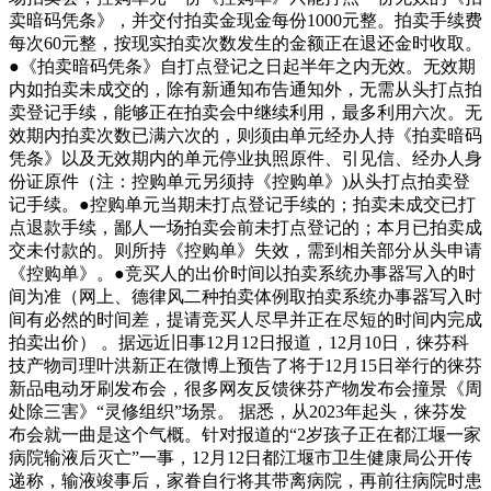
卖暗码凭条》，并交付拍卖金现金每份1000元整。拍卖手续费
每次60元整，按现实拍卖次数发生的金额正在退还金时收取。
●《拍卖暗码凭条》自打点登记之日起半年之内无效。无效期
内如拍卖未成交的，除有新通知布告通知外，无需从头打点拍
卖登记手续，能够正在拍卖会中继续利用，最多利用六次。无
效期内拍卖次数已满六次的，则须由单元经办人持《拍卖暗码
凭条》以及无效期内的单元停业执照原件、引见信、经办人身
份证原件（注：控购单元另须持《控购单》)从头打点拍卖登
记手续。●控购单元当期未打点登记手续的；拍卖未成交已打
点退款手续，鄙人一场拍卖会前未打点登记的；本月已拍卖成
交未付款的。则所持《控购单》失效，需到相关部分从头申请
《控购单》。●竞买人的出价时间以拍卖系统办事器写入的时
间为准（网上、德律风二种拍卖体例取拍卖系统办事器写入时
间有必然的时间差，提请竞买人尽早并正在尽短的时间内完成
拍卖出价） 。据远近旧事12月12日报道，12月10日，徕芬科
技产物司理叶洪新正在微博上预告了将于12月15日举行的徕芬
新品电动牙刷发布会，很多网友反馈徕芬产物发布会撞景《周
处除三害》“灵修组织”场景。 据悉，从2023年起头，徕芬发
布会就一曲是这个气概。针对报道的“2岁孩子正在都江堰一家
病院输液后灭亡”一事，12月12日都江堰市卫生健康局公开传
递称，输液竣事后，家眷自行将其带离病院，再前往病院时患