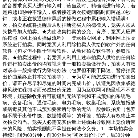
醒音要求竞买人进行输入时，该当及时、精确地进行输入，若
是跨越10秒钟不输入，或者接连两次按键间隔时间跨越10秒
钟，或者正在拨通德律风后的操做过程中累积输入错误满3
次，拍卖系统将提醒后从动挂断竞买人的德律风，竞买人须从
头拨号加入拍卖。★为使收集拍卖的公允、有序，竞买人应严
酷按照《网上拍卖操做流程》，登录拍卖网址，利用网上拍卖
系统进行拍卖。同时竞买人利用除拍卖人供给的软件外的任何
软件（包罗但不限于辅帮软件、从动化拍卖软件等）参取拍
卖。★拍卖过程中，若竞买人利用上述非拍卖人供给的任何软
件进行拍卖出价的均被视为非一般拍卖操做行为，拍卖人有权
对该非一般操做行为采纳办法（包罗但不限于降速、暂停拍卖
出价曲至终止其本次拍卖等）。★为尽可能您成功进行拍卖出
价，请正在尽早和尽短的时间内完成出价，以避免因收集或德
律风线忙碌拥堵而形成出价无效。因为互联网可能呈现不不变
环境，疑惑除收集有可能碰到无法节制和不成预知的系统毛
病、设备毛病、通信毛病、电力毛病、收集毛病、系统被报酬
或病毒及其他不成预知要素所导致的无法一般参取拍卖（包罗
但不限于出价中缀、数据错误等）的环境，拍卖人有权终止本
次拍卖勾当。竞买人必需充实估量上述缘由导致网上竞价所带
来的风险，拍卖报酬此不承担任何法令义务。1．本场拍卖会
持续时间为60分钟，前30分钟为“初次出价时段”，后30分钟