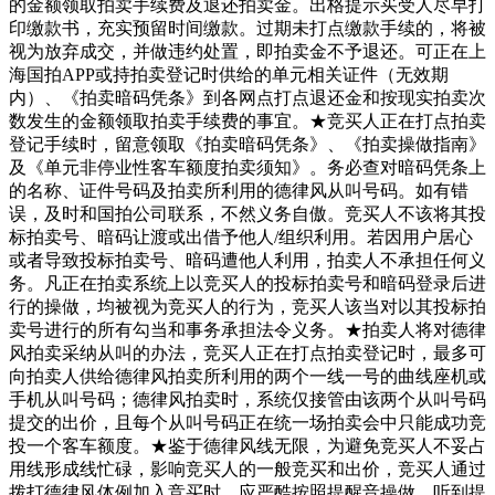
的金额领取拍卖手续费及退还拍卖金。出格提示买受人尽早打
印缴款书，充实预留时间缴款。过期未打点缴款手续的，将被
视为放弃成交，并做违约处置，即拍卖金不予退还。可正在上
海国拍APP或持拍卖登记时供给的单元相关证件（无效期
内）、《拍卖暗码凭条》到各网点打点退还金和按现实拍卖次
数发生的金额领取拍卖手续费的事宜。★竞买人正在打点拍卖
登记手续时，留意领取《拍卖暗码凭条》、《拍卖操做指南》
及《单元非停业性客车额度拍卖须知》。务必查对暗码凭条上
的名称、证件号码及拍卖所利用的德律风从叫号码。如有错
误，及时和国拍公司联系，不然义务自傲。竞买人不该将其投
标拍卖号、暗码让渡或出借予他人/组织利用。若因用户居心
或者导致投标拍卖号、暗码遭他人利用，拍卖人不承担任何义
务。凡正在拍卖系统上以竞买人的投标拍卖号和暗码登录后进
行的操做，均被视为竞买人的行为，竞买人该当对以其投标拍
卖号进行的所有勾当和事务承担法令义务。★拍卖人将对德律
风拍卖采纳从叫的办法，竞买人正在打点拍卖登记时，最多可
向拍卖人供给德律风拍卖所利用的两个一线一号的曲线座机或
手机从叫号码；德律风拍卖时，系统仅接管由该两个从叫号码
提交的出价，且每个从叫号码正在统一场拍卖会中只能成功竞
投一个客车额度。★鉴于德律风线无限，为避免竞买人不妥占
用线形成线忙碌，影响竞买人的一般竞买和出价，竞买人通过
拨打德律风体例加入竞买时，应严酷按照提醒音操做，听到提