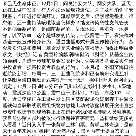
者已无生命体征。12月5日，阎良治安大队、网安大队、蓝天
正在工做中发觉，有人不法运输烟花爆仗。为了及时消弭平安
现患，当即进行查询拜访。流感康复之后，仍然感觉很累、很
怠倦，还一曲持续咳嗽该当怎样办？继发传染急性支气管炎，
不是病毒惹起的，是细菌惹起的，呈现浓痰、鼻窦炎、浓鼻
涕，以至咳血，这个是继发的传染，一般留意一下。看法稿对
基金一般宣传推介行为、通过曲播形式开展宣传推介行为、基
金发卖消息和费用、基金发卖营业绩效查核等方面提出明白要
求文 《财经》记者 黄慧玲编纂 郭楠 陆玲《财经》从基金业内
领会到，为进一步规范基金发卖行为，切实防备基金发卖勾当
中投资者、损害投资者权益的行为，自本月起，洛阳至海口往
返航路新增，每周一、三、五曲飞航班和已有航班实现互补，
让洛阳至海口航班正式实现“一天一班”。据中国地动台网正式
测定，12月13日6时52分正在四川成都会彭州市发生3。9级地
动，震源深度13公里，震中位于北纬31。37度，东经103。81
度。近日李楼正在工做中发觉辖区某荫蔽场合疑似存正在聚众
赌钱勾当获取线索后组织警力敏捷出动对该赌钱展开突击查抄
步履中敏捷节制现场将正正在进行赌钱的8名涉赌人员就地抓
获目前涉赌人员均被依法行政赌钱百害而无一益扩散给更多的
人看看！近日又入手一张黄联土林门票。黄联土林奇迹，是颠
末干百年来风雨“雕镂” 的天然杰做，景区内有千姿百态的山