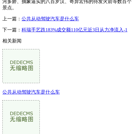
河多娇、抽象逼实的八百罗汉、奇异宏伟的待发火箭等数百个
景点。
上一篇：
公共从动驾驶汽车是什么车
下一篇：
科瑞手艺跌183%成交额110亿元近3日从力净流入-1
相关新闻
公共从动驾驶汽车是什么车