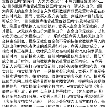
置价钱区间”范畴内，方为无效出价；不然页面提醒出价不正
在“目前数据库接管处置价钱区间”范畴内，请从头出价。(因
为竞买人的点窜出价提交入列后到数据库领受处置时存正在必
然的时间差。因而，竞买人应充实估量、判断息中“目前最低
可成交价”、“目前数据库接管处置价钱区间”的及时变更环
境，隆重合理地输入点窜价钱)4．竞买人点窜出价无效的，以
其最初一次无效点窜出价为最终出价；点窜出价无效的，以其
初次无效出价为最终出价；7。系统按照竞买人最终无效出价
金额由高到低，最终无效出价金额不异的按拍卖数据库写入的
无效出价时间先者优先的准绳进行排序，竞买人顺次成交。★
拍卖时将正在网上、德律风立即发布相关拍卖消息(包罗系统
目前时间、目前拍卖人数、目前时间的最低可成交价、最低可
成交价出价时间、目前数据库接管处置价钱区间等)。★竞买
登记人必需正在打点拍卖登记前，细心阅读拍卖通知布告、拍
卖须知、拍卖操做流程，一经拍卖登记完成，竞买人即暗示接
管拍卖通知布告、拍卖须知、收集拍卖的客不雅形态、拍卖系
统传导给网上拍卖系统界面的拍卖图文消息、提醒和音频视频
曲播信号、拍卖操做流程的全数内容。●拍卖成交获得《客车
额度证明》后，正在打点车辆上牌手续时，《客车额度证明》
取购车的名称须分歧。●竞买人单元打点拍卖登记手续须填写
《客车额度拍卖登记表》，经公证处审核盖印后方能打点。每
场拍卖会，控购单元一份《控购单》只能打点一份无效的《拍