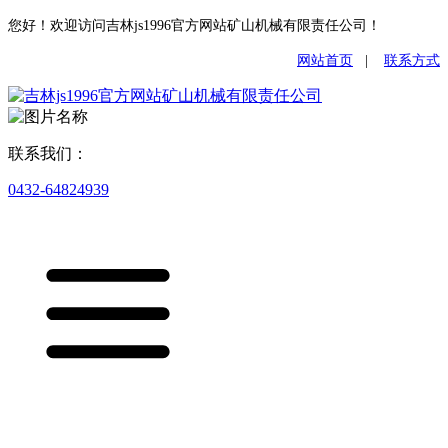
您好！欢迎访问吉林js1996官方网站矿山机械有限责任公司！
网站首页
|
联系方式
联系我们：
0432-64824939