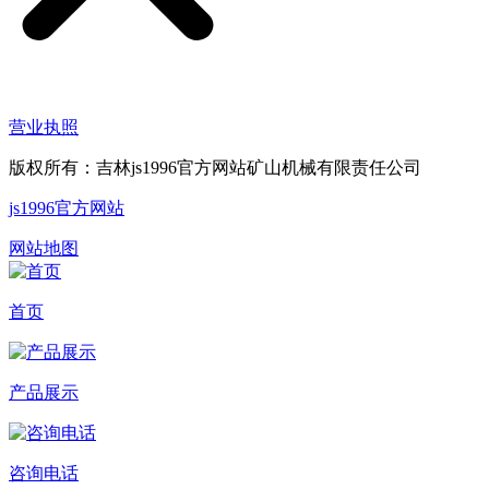
营业执照
版权所有：吉林js1996官方网站矿山机械有限责任公司
js1996官方网站
网站地图
首页
产品展示
咨询电话