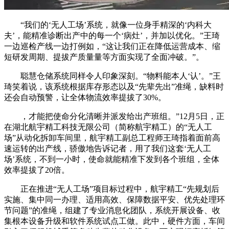
“我们的‘无人工场’系统，就像一位身手精深的‘内科大
夫’，能精准诊断出产中的每一个‘病灶’，并加以优化。”王琦
一边巡检产线一边打例如，“这让我们正在降低运营成本、缩
短研发周期、提拔产质量量等方面实现了全面冲破。”。
聪慧仓储系统同样令人印象深刻。“物料能本人‘认’。”王
琦笑着说，该系统根据库存形态以及“先辈先出”准绳，缺料时
还会自动预警，让全体物流效率提拔了30%。
，才能把使命分化清晰并派发给出产班组。”12月5日，正
在湖北航宇精工科技无限公司（简称航宇精工）的“无人工
场”从动化拆卸车间里，航宇精工副总工程师王琦指着面前高
速运转的出产线，骄傲地告诉记者，用了我们这套‘无人工
场’系统，不到一小时，使命就能精准下发到各个班组，全体
效率提拔了20倍。
正在推进“无人工场”项目标过程中，航宇精工“先规划后
实施、集中同一办理、适用高效、保障数据平安、优先处理环
节问题”的准绳，组建了专业消息化团队，系统开展设备、收
集根本设备升级和软件系统试点工做。此中，硬件方面，车间