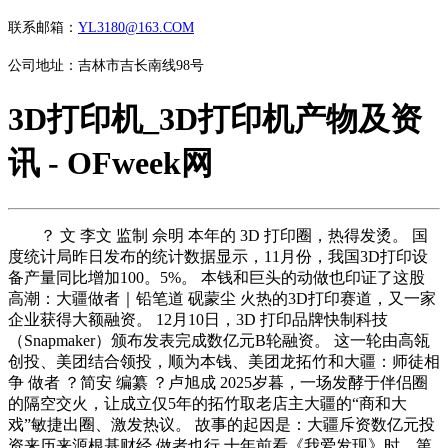
联系邮箱：
YL3180@163.COM
公司地址：吉林市吉长南线98号
3D打印机_3D打印机产物及资
讯 - OFweek网
？ 文 李文 监制 佘明 本年的 3D 打印圈，热得发烫。 国
度统计局昨日发布的统计数据显示，11月份，我国3D打印设
备产量同比增加100。5%。 本钱和巨头的动做也印证了这股
高潮：大疆做者｜铅笔道 砚蒙尘 火热的3D打印赛道，又一家
企业获得大额融资。 12月10日，3D 打印品牌快制科技
（Snapmaker）颁布发表完成数亿元B轮融资。 这一轮由高瓴
创投、美团结合领投，顺为本钱、美团龙拓竹和大疆：师徒相
争 做者 ？简安 编纂 ？卢旭成 2025岁暮，一场发酵于伴侣圈
的隔空交火，让成立仅5年的拓竹取老店主大疆的“商和大
戏”敏捷出圈、激发热议。 故事的起因是：大疆斥资数亿元投
资来历来源根基财经 做者也行 十年前看《我爱发现》时，第