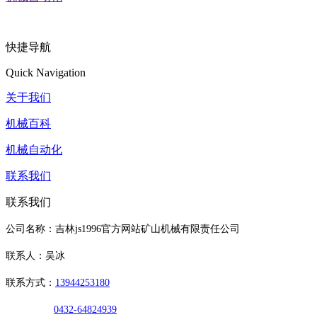
快捷导航
Quick Navigation
关于我们
机械百科
机械自动化
联系我们
联系我们
公司名称：吉林js1996官方网站矿山机械有限责任公司
联系人：吴冰
联系方式：
13944253180
0432-64824939