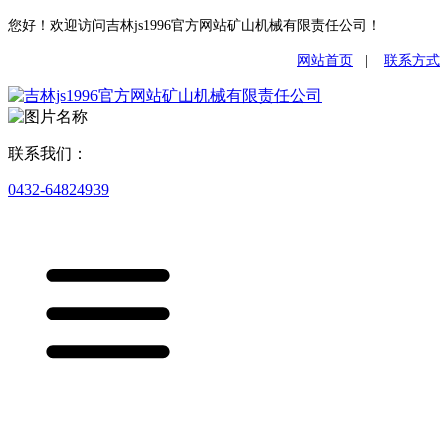
您好！欢迎访问吉林js1996官方网站矿山机械有限责任公司！
网站首页
|
联系方式
联系我们：
0432-64824939