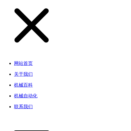
网站首页
关于我们
机械百科
机械自动化
联系我们