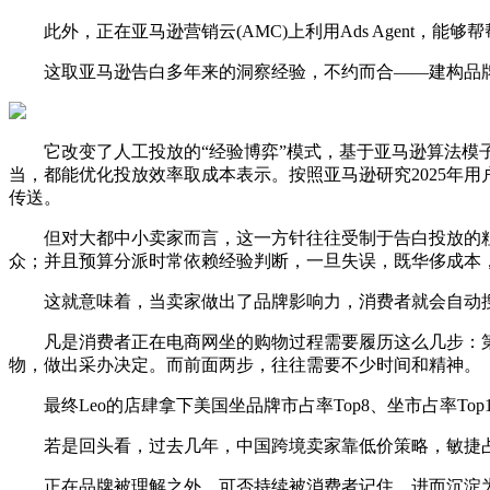
此外，正在亚马逊营销云(AMC)上利用Ads Agent，能
这取亚马逊告白多年来的洞察经验，不约而合——建构品牌
它改变了人工投放的“经验博弈”模式，基于亚马逊算法模子
当，都能优化投放效率取成本表示。按照亚马逊研究2025年用户
传送。
但对大都中小卖家而言，这一方针往往受制于告白投放的粗
众；并且预算分派时常依赖经验判断，一旦失误，既华侈成本，
这就意味着，当卖家做出了品牌影响力，消费者就会自动搜
凡是消费者正在电商网坐的购物过程需要履历这么几步：第
物，做出采办决定。而前面两步，往往需要不少时间和精神。
最终Leo的店肆拿下美国坐品牌市占率Top8、坐市占率To
若是回头看，过去几年，中国跨境卖家靠低价策略，敏捷占领
正在品牌被理解之外，可否持续被消费者记住，进而沉淀为品