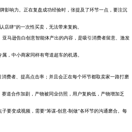
牌影响力。正在复盘成功经验时，张提及了环节一点，要注沉
认店肆”的一次性买卖，无法带来复购。
亚马逊告白创意智能体产出的内容，是吸引消费者留意、激发
专属，中小商家同样有弯道超车的机遇。
引消费者、提高点击率；并且会正在每个环节都取卖家一路打磨
：赛道合作加剧，产物被同业仿照，用户复购低，产物增加乏
要变成视频，需要“筹谋-创意-制做”各环节的沟通磨合。每