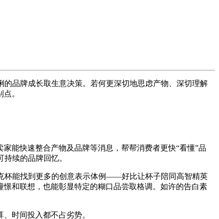
俐的品牌成长取生意决策。若何更深切地思虑产物、深切理解
别点。
卖家能快速整合产物及品牌等消息，帮帮消费者更快“看懂”品
可持续的品牌回忆。
克杯能找到更多的创意表示体例——好比让杯子陪同高智精英
憧憬和联想，也能彰显特定的糊口品尝取格调。如许的告白素
算、时间投入都不占劣势。