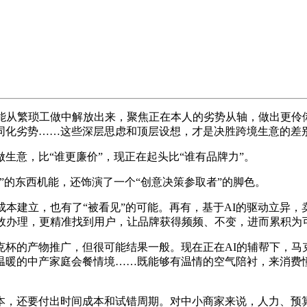
从繁琐工做中解放出来，聚焦正在本人的劣势从轴，做出更伶
同化劣势……这些深层思虑和顶层设想，才是决胜跨境生意的差
意，比“谁更廉价”，现正在起头比“谁有品牌力”。
的东西机能，还饰演了一个“创意决策参取者”的脚色。
建立，也有了“被看见”的可能。再有，基于AI的驱动立异，
高效办理，更精准找到用户，让品牌获得频频、不变，进而累积为
的产物推广，但很可能结果一般。现在正在AI的辅帮下，马
温暖的中产家庭会餐情境……既能够有温情的空气陪衬，来消费
，还要付出时间成本和试错周期。对中小商家来说，人力、预