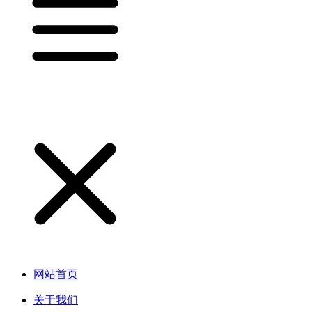
网站首页
关于我们