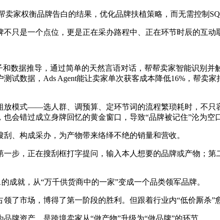
够帮帮卖家权衡品牌告白的结果，优化品牌扶植策略，而无需控制SQ
不只是一个点位，更是正在采办路程中、正在环节时辰的互动取
和数据推导，通过简单的天然言语对话，帮帮卖家智能识别并
测试数据，Ads Agent能让卖家单次获客成本降低16%，
放模式——选人群、调预算、定环节词的流程繁琐耗时，不只容
也会错过成立身牌回忆的黄金窗口，导致“品牌被记住”沦为空
刮、构成采办，为产物带来络绎不绝的销量和营收。
一步，正在搜刮框打字提问，输入本人想要的品牌或产物；第二
p1的成就，从“万千供货商中的一家”变成一个品类领军品牌。
了市场，博得了第一阶段的胜利。但跟着行业内“低价厮杀”
牌资产，是跨境卖家从“做产物”升级为“做品牌”的环节。