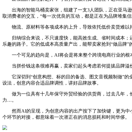
出海的智能马桶卖家张，组建了一支3人团队，正在亚马逊开
取消费者的交互，“每一次优良的互动，都是正在为品牌堆集信
物流、原材料等各项成本的上升，导致依托低价卖货难以持续
归纳综合来说，不只速度快，能高效生成、省时间成本；还
乐趣的路子。它的低成本高质量产出，能帮卖家抢到“做品牌”
一个可见的趋向是，AI将会是将来整个跨境电商行业的根本
当拼价钱这条很难再赢，卖家们起头考虑若何提拔品牌溢价
它深切到“创意构想、标的目的备选、图文音视频制做”的全
设法，创意内容合适品牌调性，讲好品牌故事。
做为一位具有十几年保守外贸经验的供货商，过去几年，他发
力…。
然而AI的呈现，为创意内容的出产按下了加快键，更为中小卖
个环节的对接，都意味着一次潜正在的消息损耗和时间华侈。