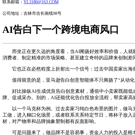
联系邮箱：
YL3180@163.COM
公司地址：吉林市吉长南线98号
AI告白下一个跨境电商风口
而坐正在更久远的角度看，当AI阐扬好效率和价值，人就能
消费者、制定精准的市场策略、甚至建立奇特的品牌来创制差
它也正在必然程度上折射出一个信号：过去中国卖家出海做生
值得留意的是，亚马逊告白创意智能体不只阐扬了“从动化”
好比操纵AI生成优良告白创意素材，通俗中小卖家既能低成本
牌、促成采办。别的，AI还能优化告白投放全流程，帮卖家
以一个马克杯为例。过去卖家习纯白色布景的图片，做马克杯
工做，进入糊口化场景，或者联系关系特定节日，将杯子放入
材，对产物率和品牌抽象塑制都有反面影响。
可是问题来了，做品牌不是容易事，资金人力的投入是根本