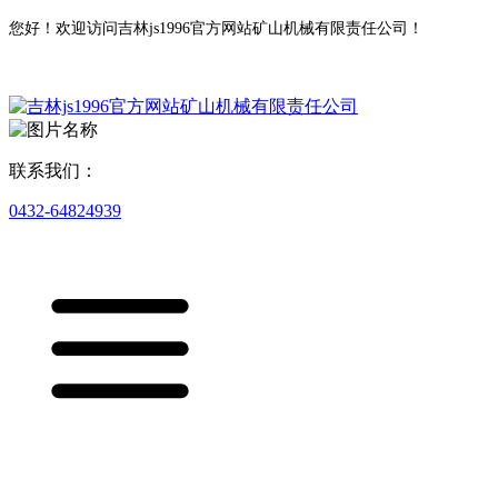
您好！欢迎访问吉林js1996官方网站矿山机械有限责任公司！
联系我们：
0432-64824939