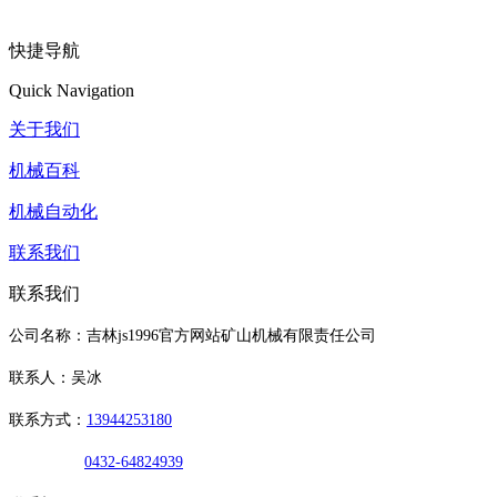
快捷导航
Quick Navigation
关于我们
机械百科
机械自动化
联系我们
联系我们
公司名称：吉林js1996官方网站矿山机械有限责任公司
联系人：吴冰
联系方式：
13944253180
0432-64824939