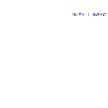
网站首页
|
联系方式