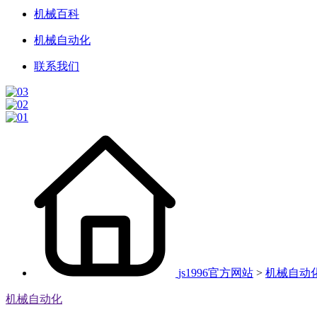
机械百科
机械自动化
联系我们
js1996官方网站
>
机械自动
机械自动化