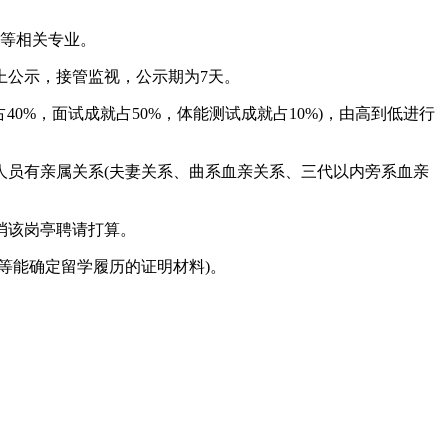
等相关专业。
公示，接管监视，公示期为7天。
%，面试成就占50%，体能测试成就占10%)，由高到低进行
员有亲属关系(夫妻关系、曲系血亲关系、三代以内旁系血亲
消该岗亭聘请打算。
能确定留学履历的证明材料)。