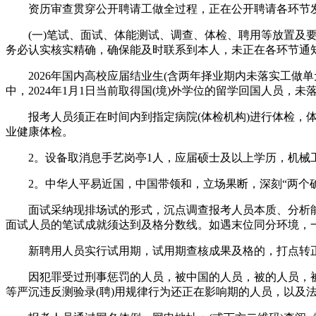
资历审查贯穿公开聘请工做全过程，正在公开聘请各环节发
(一)笔试、面试、体能测试、调查、体检、聘用等放置及要
务必认实核实精确，确保能及时联系到本人，未正在各环节通
2026年国内高校应届结业生(含两年择业期内未落实工做
中，2024年1月1日当前取得国(境)外学位的留学回国人员
报考人员须正在时间内到指定病院(体检机构)进行体检，体
业健康体检。
2。设备取消息手艺岗亭1人，应届硕士及以上学历，机械
2。中华人平易近国，中国带领和，立场果断，深刻“两个确立
面试采纳现排场试的形式，沉点调查报考人员本质、分析能力
面试人员的笔试成就须达到及格分数线。如遇末位同分环境，
新聘用人员实行试用期，试用期查核成果及格的，打点转正
因犯罪受过刑事惩罚的人员，被中国的人员，被的人员，被
等严沉违反测验录(聘)用规律行为还正在影响期的人员，以及