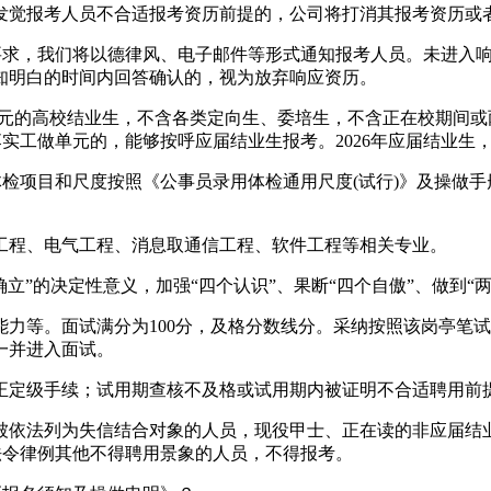
觉报考人员不合适报考资历前提的，公司将打消其报考资历或
求，我们将以德律风、电子邮件等形式通知报考人员。未进入响
知明白的时间内回答确认的，视为放弃响应资历。
单元的高校结业生，不含各类定向生、委培生，不含正在校期间或
，未落实工做单元的，能够按呼应届结业生报考。2026年应届结业
检项目和尺度按照《公事员录用体检通用尺度(试行)》及操做手
工程、电气工程、消息取通信工程、软件工程等相关专业。
”的决定性意义，加强“四个认识”、果断“四个自傲”、做到“
等。面试满分为100分，及格分数线分。采纳按照该岗亭笔试
一并进入面试。
定级手续；试用期查核不及格或试用期内被证明不合适聘用前
依法列为失信结合对象的人员，现役甲士、正在读的非应届结业
法令律例其他不得聘用景象的人员，不得报考。