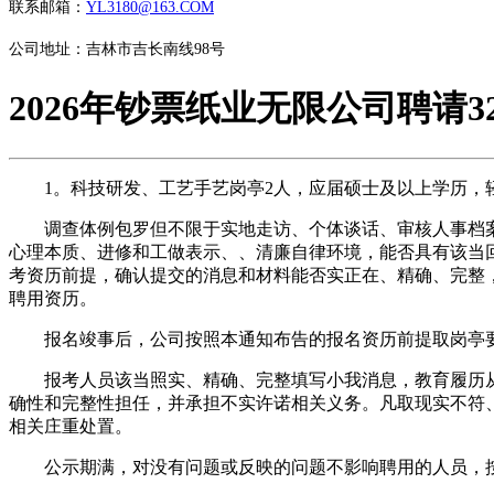
联系邮箱：
YL3180@163.COM
公司地址：吉林市吉长南线98号
2026年钞票纸业无限公司聘请
1。科技研发、工艺手艺岗亭2人，应届硕士及以上学历，轻
调查体例包罗但不限于实地走访、个体谈话、审核人事档案(
心理本质、进修和工做表示、、清廉自律环境，能否具有该当
考资历前提，确认提交的消息和材料能否实正在、精确、完整
聘用资历。
报名竣事后，公司按照本通知布告的报名资历前提取岗亭要
报考人员该当照实、精确、完整填写小我消息，教育履历从
确性和完整性担任，并承担不实许诺相关义务。凡取现实不符
相关庄重处置。
公示期满，对没有问题或反映的问题不影响聘用的人员，按