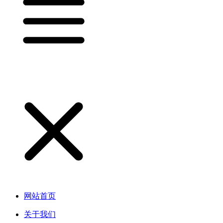
网站首页
关于我们