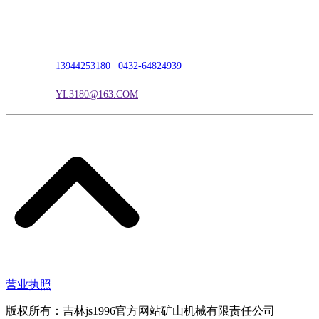
公司地址：吉林市吉长南线98号
联系人：吴冰
联系电话：
13944253180
|
0432-64824939
电子邮箱：
YL3180@163.COM
营业执照
版权所有：吉林js1996官方网站矿山机械有限责任公司