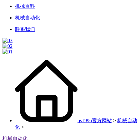
机械百科
机械自动化
联系我们
js1996官方网站
>
机械自动
化
>
机械自动化