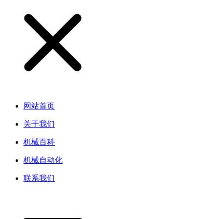
网站首页
关于我们
机械百科
机械自动化
联系我们