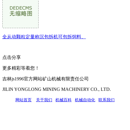
全从动颗粒定量称沉包拆机可包拆饲料、
点击分享
更多精彩等着您！
吉林js1996官方网站矿山机械有限责任公司
JILIN YONGLONG MINING MACHINERY CO., LTD.
网站首页
|
关于我们
|
机械百科
|
机械自动化
|
联系我们
公司地址：吉林市吉长南线98号
联系人：吴冰