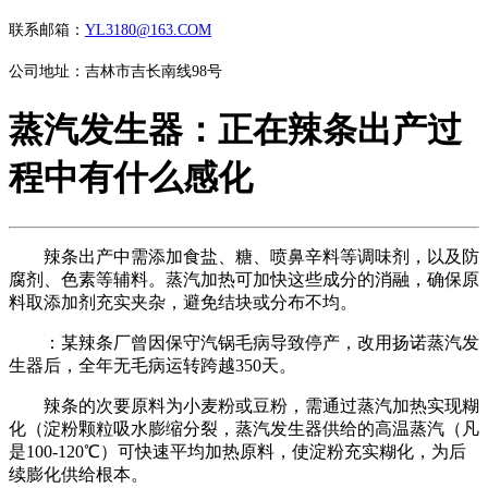
联系邮箱：
YL3180@163.COM
公司地址：吉林市吉长南线98号
蒸汽发生器：正在辣条出产过
程中有什么感化
辣条出产中需添加食盐、糖、喷鼻辛料等调味剂，以及防
腐剂、色素等辅料。蒸汽加热可加快这些成分的消融，确保原
料取添加剂充实夹杂，避免结块或分布不均。
：某辣条厂曾因保守汽锅毛病导致停产，改用扬诺蒸汽发
生器后，全年无毛病运转跨越350天。
辣条的次要原料为小麦粉或豆粉，需通过蒸汽加热实现糊
化（淀粉颗粒吸水膨缩分裂，蒸汽发生器供给的高温蒸汽（凡
是100-120℃）可快速平均加热原料，使淀粉充实糊化，为后
续膨化供给根本。