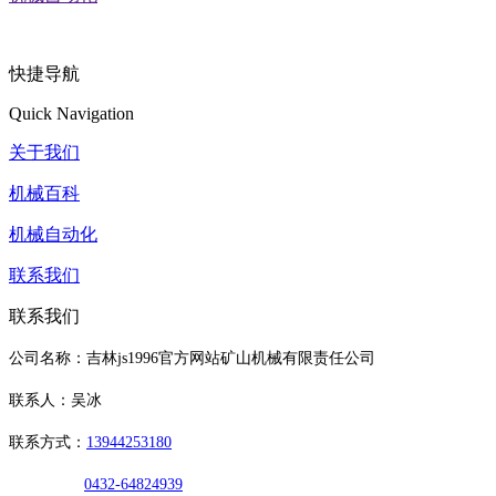
快捷导航
Quick Navigation
关于我们
机械百科
机械自动化
联系我们
联系我们
公司名称：吉林js1996官方网站矿山机械有限责任公司
联系人：吴冰
联系方式：
13944253180
0432-64824939