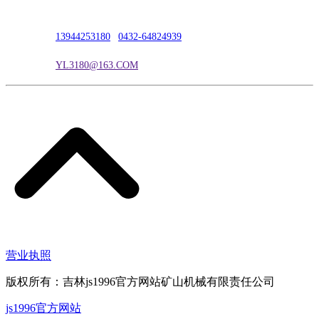
联系人：吴冰
联系电话：
13944253180
|
0432-64824939
电子邮箱：
YL3180@163.COM
营业执照
版权所有：吉林js1996官方网站矿山机械有限责任公司
js1996官方网站