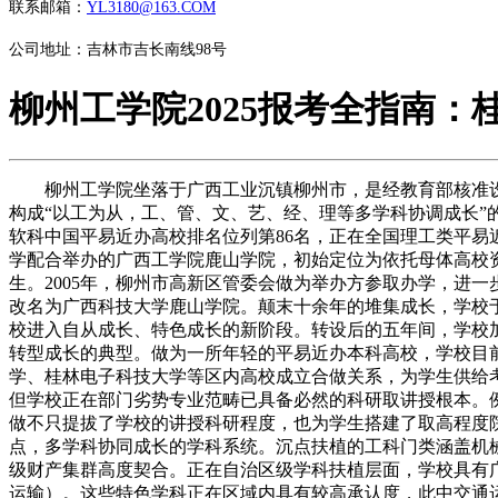
联系邮箱：
YL3180@163.COM
公司地址：吉林市吉长南线98号
柳州工学院2025报考全指南：
柳州工学院坐落于广西工业沉镇柳州市，是经教育部核准设立
构成“以工为从，工、管、文、艺、经、理等多学科协调成长”的办
软科中国平易近办高校排名位列第86名，正在全国理工类平易
学配合举办的广西工学院鹿山学院，初始定位为依托母体高校资
生。2005年，柳州市高新区管委会做为举办方参取办学，进
改名为广西科技大学鹿山学院。颠末十余年的堆集成长，学校于
校进入自从成长、特色成长的新阶段。转设后的五年间，学校
转型成长的典型。做为一所年轻的平易近办本科高校，学校目
学、桂林电子科技大学等区内高校成立合做关系，为学生供给
但学校正在部门劣势专业范畴已具备必然的科研取讲授根本。
做不只提拔了学校的讲授科研程度，也为学生搭建了取高程度
点，多学科协同成长的学科系统。沉点扶植的工科门类涵盖机
级财产集群高度契合。正在自治区级学科扶植层面，学校具有
运输）。这些特色学科正在区域内具有较高承认度，此中交通