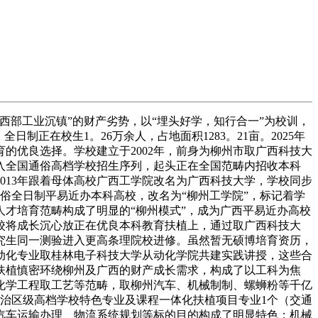
部工业沉镇”的财产劣势，以“埋头好学，知行合一”为校训，
制正在校生1。26万余人，占地面积1283。21亩。2025年
的优良选择。学校建立于2002年，前身为柳州市取广西科技大
纳入全国通俗高档学校招生序列，起头正在全国范畴内招收本科
013年跟着母体高校广西工学院改名为广西科技大学，学校同步
通俗全日制平易近办本科高校，改名为“柳州工学院”，标记着学
才培育范畴构成了明显的“柳州模式”，成为广西平易近办高校
校将成长沉心放正在优良本科教育扶植上，通过取广西科技大
究生同一测验进入更高条理院校进修。虽然暂无硕博培育资历，
动化专业取桂林电子科技大学从动化学院共建实践讲授，这些合
扶植慎密环绕柳州及广西的财产成长需求，构成了以工科为焦
化学工程取工艺等范畴，取柳州汽车、机械制制、螺蛳粉等千亿
治区级高档学校特色专业及课程一体化扶植项目专业1个（交通
汽车运输办理、物流系统规划等标的目的构成了明显特色；机械