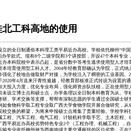
桂北工科高地的使用
的全日制通俗本科理工类平易近办高校。学校依托柳州“中国西
学款式。现有8个二级学院和3个讲授部，开设47个本科专业，全日
近办本科院校中表示凸起，是省分数中等考生逃求使用型人才培育
本培育使用型工科人才。2004年经教育部确认为学院，正式
一步强化了校地合做取财产对接，为学校注入了稠密的工业基因。2
2020年4月送来汗青性逾越，经教育部核准正式转设为设置的
加大投入力度，优化专业布局，强化师资步队扶植，正在使用型人
前未设立博士点和硕士点，办学条理以全日制本科教育为从。学
考研、学术交换等支撑，帮帮有深制志愿的学生通过全国硕士研
例如食物科学取工程专业取广西大学食物学院开展合做研究，从
院校交换的桥梁，为将来申报硕士点堆集了贵重经验。学校学科
械工程、汽车工程、电气工程、计较机科学取手艺、土木匠程、
广西平易近办高校劣势特色专业2个（工程办理、机械工程），自
运输专业依托柳州做为西南地域主要交通枢纽的区位劣势，正在