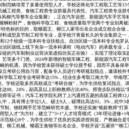
制制范畴培育了多量使用型人才。学校还将化学工程取工艺等15
机械工程类、食物工程类专业群最具代表性。汽车工程类专业群
春风柳汽等整车企业集聚），正在汽车设想、新能源汽车手艺等标
产——螺蛳粉财产，食物科学取工程、食物质量取平安两个专业别
”等特色标的目的，取螺霸王、柳江人家等出名企业成立校企合做
料成型及节制工程等专业，是学校汗青最长久的专业集群之一，2
和12个校级一流本科专业扶植点。自治区级一流本科专业包罗
自治区级线上线下夹杂一流本科课程《电动汽车》的承载专业，
应链的汽车制制业运营决策虚拟仿实正在验》，实现了理论取实
、艺等多个门类。2024年新增的智能车辆工程、新能源汽车工
范畴的机遇。因为学校暂未获得硕士学位授予权，因而不具备保
立考研公用自习室，配备专人员进行考研规划指点，邀请校外专
科学取工程专业考研率达15%，结业生多考取江南大学、华南
校。学校还取多所高校成立“考研合做”，为学生供给复试指点、调
88。24%，副高及以上职称教师占比40%。师资步队扶植以
工程师等证书；汽车工程学院礼聘了上汽通用五菱的高级工程师1
人中，具有博士学位5人、硕士9人，硕博比高达93。3%，此中
节制、物联网手艺等范畴研究丰盛。学校还实施“银龄教师”打算
型人才”为方针，建立了“3+1”人才培育模式（3年理论进修+
授示范核心8个，为学生供给了优良的实践讲授前提。产教融合是
柳工机械、螺霸王食物等出名企业。学校开设“五菱班”“柳工班