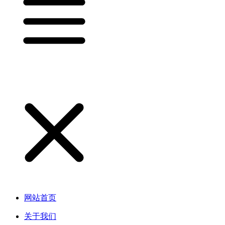
网站首页
关于我们