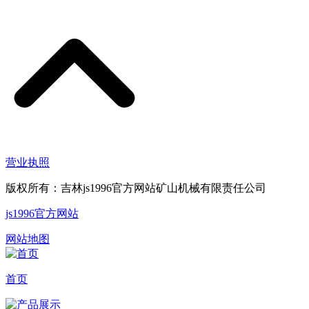
营业执照
版权所有：吉林js1996官方网站矿山机械有限责任公司
js1996官方网站
网站地图
首页