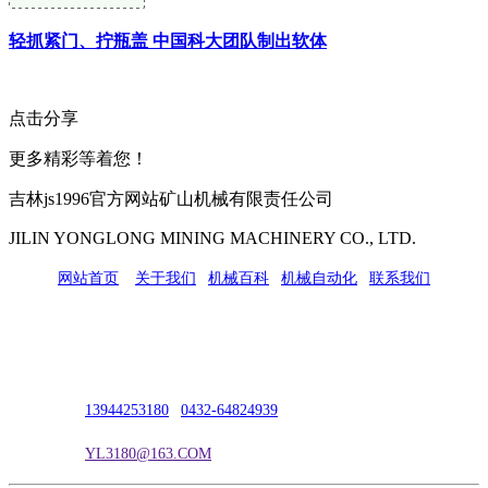
轻抓紧门、拧瓶盖 中国科大团队制出软体
点击分享
更多精彩等着您！
吉林js1996官方网站矿山机械有限责任公司
JILIN YONGLONG MINING MACHINERY CO., LTD.
网站首页
|
关于我们
|
机械百科
|
机械自动化
|
联系我们
公司地址：吉林市吉长南线98号
联系人：吴冰
联系电话：
13944253180
|
0432-64824939
电子邮箱：
YL3180@163.COM