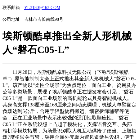
联系邮箱：
YL3180@163.COM
公司地址：吉林市吉长南线98号
埃斯顿酷卓推出全新人形机械
人“磐石C05-L”
11月28日，埃斯顿酷卓科技无限公司（下称“埃斯顿酷
卓”）界智能制制大会上正式推出其全新人形机械人“磐石C05-
L”。该产物以“柔性全场景”为焦点定位，面向工业、贸易及办
公等多类场景，展现了埃斯顿酷卓正在据发布会引见，“磐石
C05-L”是一款面向工业场景的高机能轮式具身智能机械人。
其身高支撑138厘米至168厘米之间动态调理，机械人单臂额定
负载达到5公斤，合用于轻型物料搬运、细密拆卸辅帮等使
命，正在工业场景中表示出较强的适用性取顺应性。“磐石
C05-L”正在系统设想上凸起了模块化，支撑语音交互、头部
相机等模块拓展，为场景识别取人机互动供给了便当。上肢搭
载7度扭转关节臂，采用金属外壳取内置风道散热设想，便于