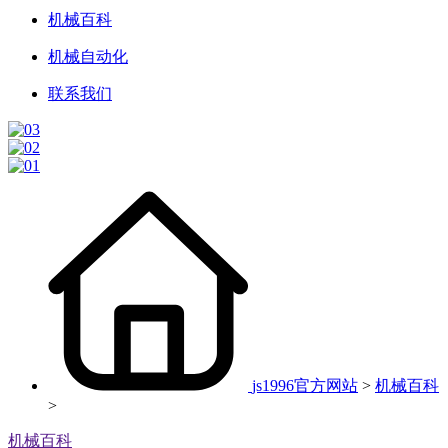
机械百科
机械自动化
联系我们
js1996官方网站
>
机械百科
>
机械百科