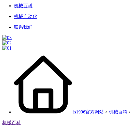
机械百科
机械自动化
联系我们
js1996官方网站
>
机械百科
机械百科