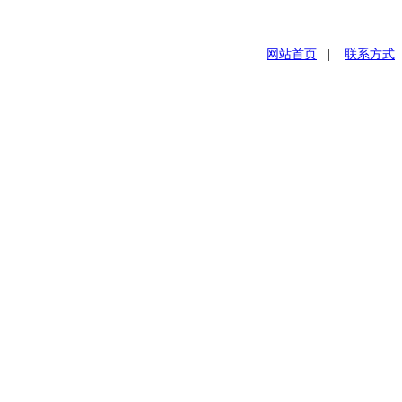
网站首页
|
联系方式