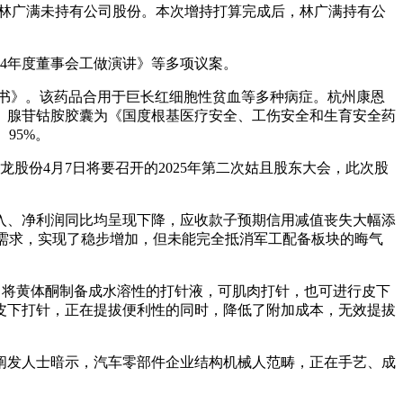
前，林广满未持有公司股份。本次增持打算完成后，林广满持有公
024年度董事会工做演讲》等多项议案。
证书》。该药品合用于巨长红细胞性贫血等多种病症。杭州康恩
元。腺苷钴胺胶囊为《国度根基医疗安全、工伤安全和生育安全药
95%。
份4月7日将要召开的2025年第二次姑且股东大会，此次股
入、净利润同比均呈现下降，应收款子预期信用减值丧失大幅添
采购需求，实现了稳步增加，但未能完全抵消军工配备板块的晦气
，将黄体酮制备成水溶性的打针液，可肌肉打针，也可进行皮下
皮下打针，正在提拔便利性的同时，降低了附加成本，无效提拔
发人士暗示，汽车零部件企业结构机械人范畴，正在手艺、成