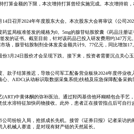
本次增持打算金额的下限，本次增持打算曾经实施完成。本次增持
14日召开2024年年度股东大会。本次股东大会将审议《公司2
度药监局核准签发的规格为0。5mg的腺苷钴胺胶囊《药品注册
核准签发的证书。截至目前，针对该药品已投入研发费用约347万
终端市场，腺苷钴胺制剂全体发卖金额共计9。77亿元，同比增加17。
月24日股价才会呈现下跌。接下来，投资者需要沉点关心玉龙股
款子结算推迟，导致公司军工配备营业板块2024年度停业收
核心、AIDC(从动标识取数据采集系统)扶植及应急保障配备
ART)中黄体酮的弥补医治。通过羟丙基倍他环糊精包合手艺
凭仗水溶特征加快药物接收。此外，患者正在接管指点后可自行
公司纷纷入局，抢抓成长先机。接管《证券日报》记者采访的阐
切入机械人赛道，是对现有财产链的天然延长。