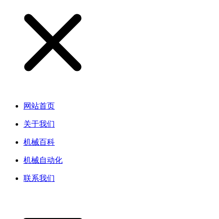
网站首页
关于我们
机械百科
机械自动化
联系我们