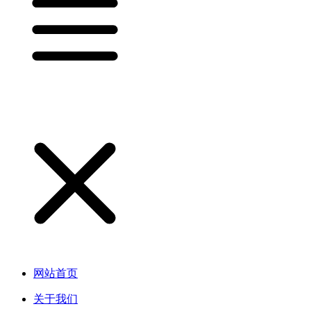
网站首页
关于我们