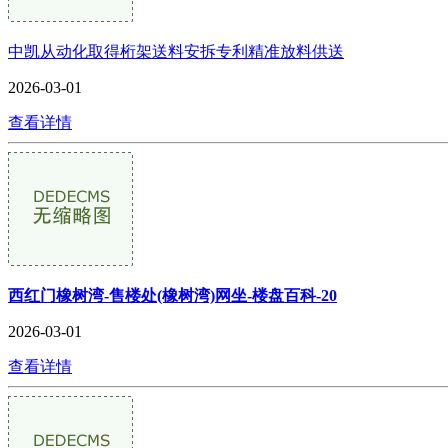
中凯从动化取得桁架送料安拆专利精准放料供送
2026-03-01
查看详情
西红门橡树湾-售楼处(橡树湾)网坐-楼盘百科-20
2026-03-01
查看详情