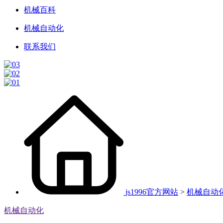
机械百科
机械自动化
联系我们
js1996官方网站
>
机械自动
机械自动化