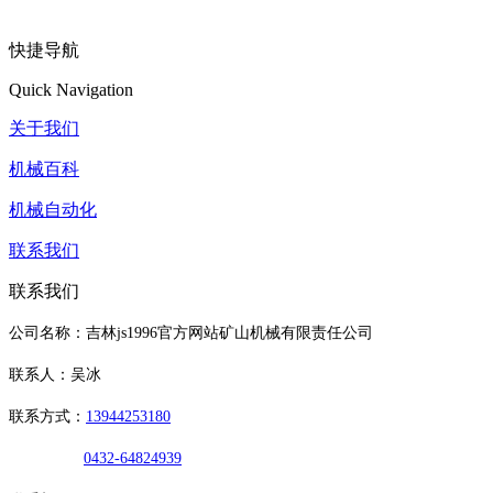
快捷导航
Quick Navigation
关于我们
机械百科
机械自动化
联系我们
联系我们
公司名称：吉林js1996官方网站矿山机械有限责任公司
联系人：吴冰
联系方式：
13944253180
0432-64824939