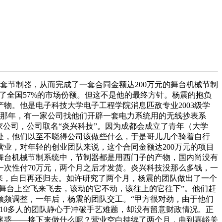
节制器，从而完成了一套合同金额达200万元的舞台机械节制
了全国57%的市场份额。但这不是他的最终方针。杨震的抱负
物。他是电子科技大学电子工程学院消息匹敌专业2003级学
四那年，有一家公司找他们开辟一套电力系统用的无线抄表系
家公司，公司取名“炎兴科技”。因为成都会成立了青年（大学
处，他们以至不晓得公司该做些什么，于是哥儿几个骑着自行
业，对年轻的创业团队来说，这个合同金额达200万元的项目
舞台机械节制系统中，节制器都是用西门子的产物，国内尚没有
一次性付70万元，两个月之后才发货。炎兴科技没那么多钱，一
来，白日再还归去。如许研究了两个月，杨震的团队做出了一个
舞台上空飞来飞去，该动的它不动，该往上的它往下”。他们赶
频频调整，一年后，杨震的团队交工。“甲方很对劲，由于他们
10多人的团队静心于冲破手艺难题，却没有留意财政情况。正
迷惑——接下来做什么呢？营业空白持续了两个月，曲到嘉峪关