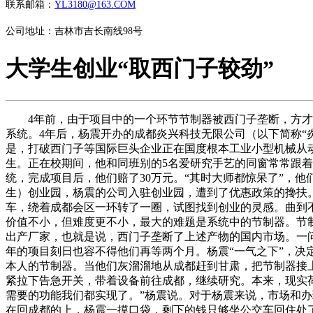
联系邮箱：
YL3180@163.COM
公司地址：吉林市吉长南线98号
大学生创业“取西门子较劲”
4年前，由于项目中的一个环节节制器被西门子垄断，方才起
系统。4年后，杨震开办的成都炎兴科技无限公司（以下简称“
是，打破西门子等国际巨头企业正在国度根本工业小型机械从动
生。正在校期间，他和同班别的5名爱研究手艺的同窗常常跟
统，完成项目后，他们赔了30万元。“其时大师都惊呆了”，
生）创业园，杨震的公司入驻创业园，遭到了优惠政策的搀扶
车，绕着成都会区一环转了一圈，试图找到创业的灵感。曲到不
价值不小，但难度更不小，最大的难题是系统中的节制器。节
出产厂家，也就是说，西门子垄断了上述产物的国内市场。一问
年的项目刻日也容不得他们再等两个月。杨震“一气之下”，
本人的节制器。当他们灰溜溜地从成都赶到甘肃，把节制器接上
紧拉下告急开关，带着设备前往成都，继续研究。本来，现实
需要的功能我们都实现了。”杨震说。对于杨震来说，市场和办
在回成都的上，杨震一摸口袋，剩下的钱只够坐公交车回住处