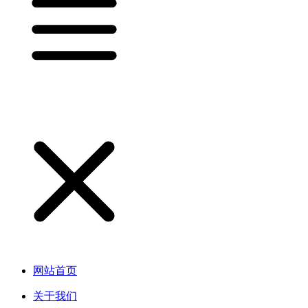
网站首页
关于我们