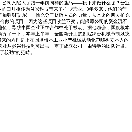
，公司又陷入了跟一年前同样的迷惑——接下来做什么呢？营业
内的口耳相传为炎兴科技带来了不少营业。3年多来，他们的营
了加强财政办理，他充分了财政人员的力量，从本来的两人扩充
构合做的项目，因为这些项目收益不变，能保障公司的资金流不
地位，导致中国企业正在合作中处于被动。据他领会，国度根本
震算了一下，本年上半年，全国新开工的剧院舞台机械节制系统
将来的方针是正在国度根本工业小型机械从动化范畴树立本人的
的营业从炎兴科技剥离出去，零丁成立公司，由特地的团队运做。
子较劲”的范畴。