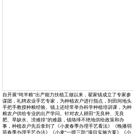
自开展“吨半粮”出产能力扶植工做以来，翟家镇成立了专家参
谋团，礼聘农业手艺专家，为种植农户进行指点，到田间地头
手把手教授种粮经验。镇上还经常举办科学种植培训课，为种
粮农户供给专业的出产学问。针对农人耕田“无良种、无良
肥、旱缺水、涝难排”的难题，镇络绎不绝地供给政策和办
事，种植农户先后拿到了《小麦春季办理手艺看法》《晚播弱
苗春季办理手艺办法》《小麦“一喷三防”项目实施方案》《小