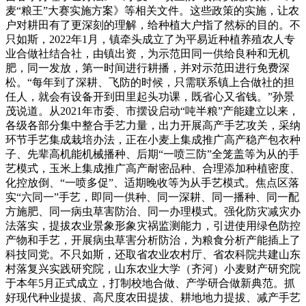
麦“粮王”大赛实施方案》等相关文件。这些政策的实施，让农
户对耕田有了更深刻的理解，给种植大户指了然标的目的。不
只如斯，2022年1月，镇牵头成立了为平易近种植养殖农人专
业合做社结合社，由镇出资，为示范田同一供给良种和无机
肥，同一发放，第一时间进行耕播，并对示范田进行免费深
松。“每年到了深耕、飞防的时候，只需联系镇上合做社的担
任人，就会有设备开到田里起头功课，既省心又省钱。”孙景
茂说道。从2021年市委、市摆设启动“吨半粮”产能建立以来，
各级各部分集中整合手艺力量，出力开展高产手艺攻关，采纳
环节手艺集成栽培办法，正在小麦上集成推广高产稳产包衣种
子、先辈高机能机械播种、后期“一喷三防”全笼盖等为从的手
艺模式，玉米上集成推广高产耐密品种、合理添加种植密度、
化控放倒、“一喷多促”、适期晚收等为从手艺模式。焦点区落
实“六同一”手艺，即同一供种、同一深耕、同一播种、同一配
方施肥、同一病虫草害防治、同一办理模式。强化防灾减灾办
法落实，提拔农业景象形象灾祸监测能力，引进使用绿色防控
产物和手艺，开展病虫草害分析防治，为粮食分析产能插上了
科技同党。不只如斯，还取省农业农村厅、省农科院共建山东
村落复兴实践研究院，山东农业大学（齐河）小麦财产研究院
于本年5月正式成立，打制校地合做、产学研合做新典范。抓
好现代种业提拔、高尺度农田提拔、耕地地力提拔、减产手艺