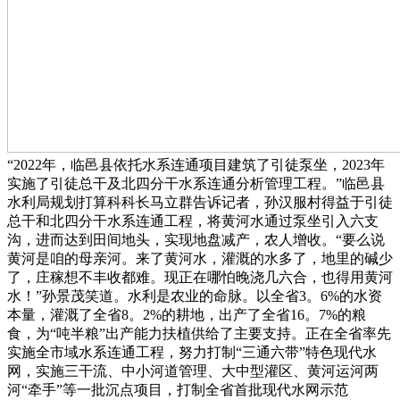
“2022年，临邑县依托水系连通项目建筑了引徒泵坐，2023年
实施了引徒总干及北四分干水系连通分析管理工程。”临邑县
水利局规划打算科科长马立群告诉记者，孙汉服村得益于引徒
总干和北四分干水系连通工程，将黄河水通过泵坐引入六支
沟，进而达到田间地头，实现地盘减产，农人增收。“要么说
黄河是咱的母亲河。来了黄河水，灌溉的水多了，地里的碱少
了，庄稼想不丰收都难。现正在哪怕晚浇几六合，也得用黄河
水！”孙景茂笑道。水利是农业的命脉。以全省3。6%的水资
本量，灌溉了全省8。2%的耕地，出产了全省16。7%的粮
食，为“吨半粮”出产能力扶植供给了主要支持。正在全省率先
实施全市域水系连通工程，努力打制“三通六带”特色现代水
网，实施三干流、中小河道管理、大中型灌区、黄河运河两
河“牵手”等一批沉点项目，打制全省首批现代水网示范