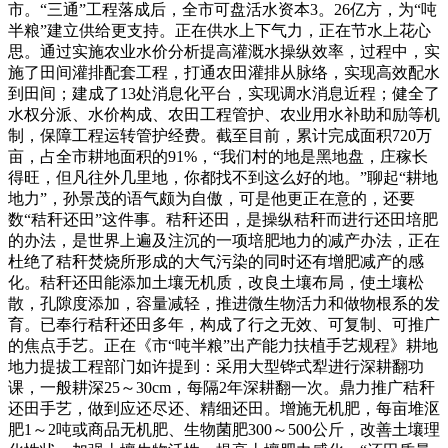
市。“三通”工程落成后，全市可盘活水资本3。26亿方，为“吨
半粮”建立供给更支持。正在供水上下气力，正在节水上花心
思。通过实施农业水价分析提高灌溉水操纵效率，过程中，实
施了田间灌排配套工程，打通农田灌排从脉络，实现高效配水
到田间；建成了13处消息化平台，实现调水消息近程；健全了
水权分派、水价构成、农田工程管护、农业用水补助和励等机
制，保障工程运转管护经费。截至目前，累计完成面积720万
亩，占全市耕地面积的91%，“我们村的地是黑地盘，庄稼长
得旺，但凡往外几里地，你都找不到这么好的地。”聊起“耕地
地力”，孙景茂的语气颇为自傲，可是他更正在意的，还要
数“秸秆还田”这件事。秸秆还田，是操纵秸秆而进行还田培肥
的办法，是世界上遍及注沉的一项培肥地力的减产办法，正在
杜绝了秸秆焚烧所形成的大气污染的同时还有增肥减产的感
化。秸秆还田能添加土壤无机质，改良土壤布局，使土壤松
散，孔隙度添加，容量减轻，推进微生物活力和做物根系的发
育。已奉行秸秆还田多年，构成了行之无效、可复制、可推广
的焦点手艺。正在《市“吨半粮”出产能力扶植手艺规程》耕地
地力提拔工程部门如许提到：采用大型铧式犁进行深耕翻功
课，一般耕深25～30cm，每隔2年深耕翻一次。鼎力推广秸秆
还田手艺，做到应还尽还、精细还田。增施无机肥，每亩堆沤
肥1～2吨或商品无机肥、生物菌肥300～500公斤，改善土壤理