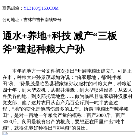
联系邮箱：
YL3180@163.COM
公司地址：吉林市吉长南线98号
通水+养地+科技 减产“三板
斧”建起种粮大户孙
本年的地方一号文件初次提出“开展吨粮田建立”。可是正
在市，种粮大户孙景茂却如许说：“俺家那地，都‘吨半粮
田’咧。”孙景茂是临邑县翟家镇孙汉服村的种粮大户，种粮近
四十年，到大型农机，从掘井灌溉，到大型喷灌设备，从农人
各类各的地，到支部托管地盘……做为临邑县翟家镇孙汉服村
党支部、他了这片农田从亩产几百公斤到一吨半的全过
程，“地”的变化是他感伤最多的工作。所谓“吨粮田”“吨半粮
田”，是对一亩地一年粮食产量的概称：亩产2000斤、亩产
3000斤。良田是粮食出产的根底，要想正在田里种出“吨半
粮”，就得先养好种得出“吨半粮”的良田。