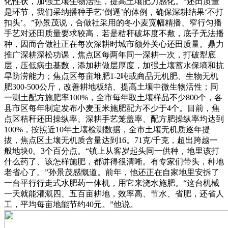
化性状，加强土壤生物活性，提高土壤肥力感化。“还田质量
是环节，我们采纳播种手艺‘倒逼’的体例，确保深耕结果‘不打
扣头’。”孙景茂说，合做社采用的冬小麦宽幅精播、窄行匀播
手艺对还田质量要求较高，若是秸秆破坏度不敷，底子无法播
种，因而合做社正在每次深耕时城市额外关心还田质量。鼎力
推广深耕深松功课，焦点区每两年同一深耕一次，打破犁底
层，压低病虫基数，添加耕做层厚度，加强土壤蓄水保墒和抗
旱防涝能力；焦点区每亩堆肥1-2吨或商品无机肥、生物无机
肥300-500公斤，改善耕地板结、提高土壤中微生物活性；同
一测土配方施肥率100%，全市每年取土壤样品不少800个，各
县市区每年制定发布小麦玉米施肥配方不少于4个。目前，焦
点区秸秆还田操纵率、深耕手艺笼盖率、配方肥操纵率均达到
100%，按照近10年土壤检测数据，全市土壤无机质逐年提
拔，焦点区土壤无机质含量达到16。71克/千克，超出跨越一
般地块0。3个百分点。“镇上从客岁起头同一供种，地里该打
什么药了、该怎样施肥，都讲得很清晰。有专家们带头，种地
老省心了。”孙景茂感慨道。前年，他还正在自家地里安拆了
一台平行行走式水肥药一体机，用它来浇水施肥。“这台机械
一天就能灌溉四、五百亩耕地，效率高、节水、省肥，还省人
工，平均每亩地能节约40元。”他说。