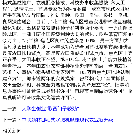
模式集成推广、农机配备提拔、科技办事收集提拔“六大工
程”，邀请院士、首席专家做为科技参谋，成立市现代农业财
产手艺系统立异团队，推进良种、良田、良法、良技、良机、
良网深度融合。目前，“吨半粮”焦点区根基实现耕种收全程机
械化功课。出格是紧紧抓住种子和耕地两个要害，一方面阐扬
陵城区、宁津县两个国度级制种大县的感化，良种繁育面积40
余万亩，“吨半粮”焦点区良种笼盖率达100%。另一方面加大
高尺度农田扶植力度，本年成功入选全国首批整地市级推进高
尺度农田扶植试点、高尺度农田遥感监测试点市。焦点区丰登
正在手，大田丰收正在望。继2022年“吨半粮”出产能力扶植首
年告捷后，本年由农业农村部种植业办理司指点，全国农业手
艺推广办事核心牵头组织专家测产，102万亩焦点区地块达到
建立方针。颠末近两年的实践摸索，曾经构成了“全面抓粮、
农田全数种粮、科技全力增粮”的粮食高产建立“径”。旧事消
息办事许可证音像成品出书许可证电视节目制做运营许可证收
集视听许可证收集文化运营许可证。
上一篇：
大学生创业“取西门子较劲”
下一篇：
中联新材挪动式水肥机赋能现代农业新升级
相关新闻