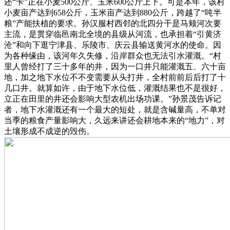
还“卡”正在小麦500公斤、玉米600公斤上下。可是本年，该村
小麦亩产达到658公斤，玉米亩产达到880公斤，跨越了“吨半
粮”产能扶植的要求。孙汉服村西邻的北四分干是马颊河次要
主流，是贯穿临邑南北全境的县级从河流，也承担着“引黄济
沧”和向下逛宁津县、乐陵市、庆云县输送黄河水的使命。因
为各种缘由，该河年久失修，沿岸群众也无法引水灌溉。“村
里人曾经打了三十多年的井，因为一口井只能灌溉五、六十亩
地，加之地下水位不不变需要从头打井，全村前前后后打了十
几口井。就算如许，由于地下水位低，灌溉结果也不是很好，
立正在田里的井还会影响大型农机出场功课。”孙景茂告诉记
者，地下水灌溉还有一个最大的短处，就是含碱量高，不单对
当季的粮食产量影响大，久远来讲还会耕地本来的“地力”，对
土壤形成不成逆的毁伤。