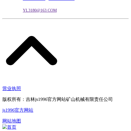
电子邮箱：
YL3180@163.COM
营业执照
版权所有：吉林js1996官方网站矿山机械有限责任公司
js1996官方网站
网站地图