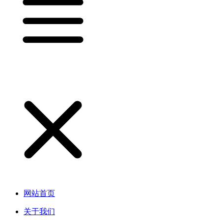
网站首页
关于我们