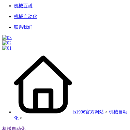
机械百科
机械自动化
联系我们
js1996官方网站
>
机械自动
化
>
机械自动化