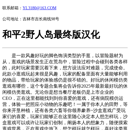
联系邮箱：
YL3180@163.COM
公司地址：吉林市吉长南线98号
和平2野人岛最终版汉化
是一款风趣好玩的脚色饰演类型的手逛，以冒险题材为
从，逛戏的场景发生正在荒岛中，冒险过程中会碰到各类各样
的，此时玩家需要沉着下来，想方设法应对难题，完成使命。
此款小逛戏玩起来很是风趣，玩家的配备里面有大量能够利用
的物品，带给玩家的体验感仍是很不错的。好玩的休闲模仿类
逛戏有哪些，这个专题合集将会告诉你2025年最新最好玩的休
闲模仿类逛戏。无论你是想当餐厅老板仍是上市企业的
CEO，正在这里都能找到到你喜爱的逛戏，还有病院模仿运
营，体验一把照应小动物的乐趣吧！一属于你本人的田野，等
你来开垦种植，还有各类六畜等你领养豢养~沙盒逛戏广受玩
家们的喜爱，玩家们能够正在这里随心决定本人想怎样玩，沙
盒逛戏可以或许让玩家们创制，阐扬本人的想象力，随便摸索
逛戏世界，正在逛戏中放飞，想怎样玩就怎样玩，喜好这类逛