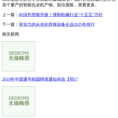
首个量产的智能化农机产物。前往搜狐，查看更多。
上一篇：
向绿色智能升级！缝制机械行业“十五五”方针
下一篇：
有实力的从动化焊接设备企业2025年排行
相关新闻
2019年中国通号校园聘请通知布告【招17