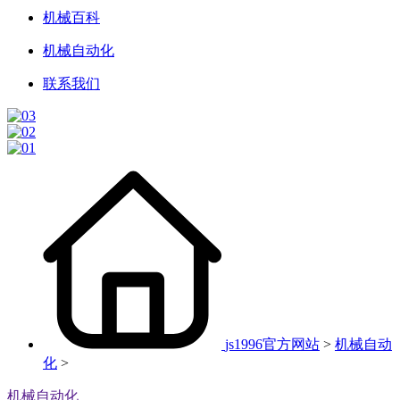
机械百科
机械自动化
联系我们
js1996官方网站
>
机械自动
化
>
机械自动化