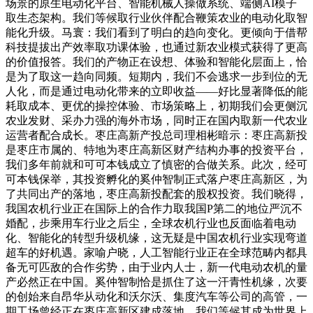
场景的原生电动化平台、智能机械人操做系统、端侧AI模子
取生态架构。我们等候取行业伙伴配合鞭策农业的电动化取智
能化升级。马寰：我们看到了明白的趋向变化。更倾向于借帮
科技提拔出产效率取功课体验，也通过新农业模式获得了更高
的价值报答。我们的产物正在设想、体验和智能化层面上，恰
是为了取这一趋向同频。短期内，我们不会逃求一步到位的无
人化，而是通过电动化带来的立即收益——好比显著降低的能
耗取成本、更优的操控体验、市场策略上，初期我们会更侧沉
农业发财、采办力强的海外市场，同时正在国内取新一代农业
运营者配合成长。枣庄高新产投总司理相彬暗示：枣庄高新投
是枣庄市属的、特地为枣庄高新区财产结构办事的投资平台，
我们多年前就和可可本钱成立了慎密的合做关系。此次，经可
可本钱保举，其投资孵化的奚仲智制正式落户枣庄高新区，为
了共同出产的落地，枣庄高新投配套的股权投资。我们晓得，
我国农机行业正在国际上的合作力取我国P第二的地位严沉不
婚配，步乘用车行业之后尘，全球农机行业也反面临着电动
化、智能化的转型升级机缘，这无疑是中国农机行业实现弯道
超车的好机遇。家喻户晓，人工智能行业正在全球范畴内都具
备无可匹敌的合作劣势，由于业内人士，新一代电动农机的量
产必然正在中国。奚仲智制恰是抓住了这一汗青性机缘，次要
的创始来自昂华从动化和沃尔沃、集度汽车等公司的高管，一
期工场曾经正在枣庄高新区建成落地，我们等候其成为世界上