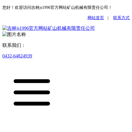
您好！欢迎访问吉林js1996官方网站矿山机械有限责任公司！
网站首页
|
联系方式
联系我们：
0432-64824939