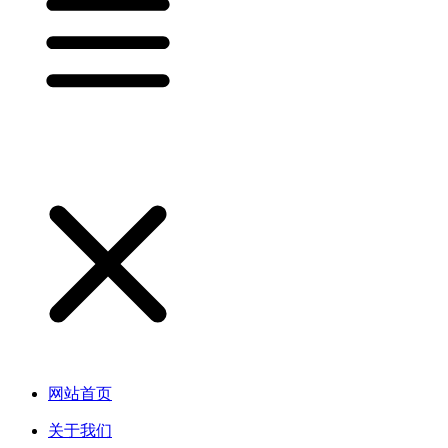
网站首页
关于我们