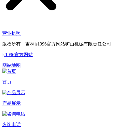
营业执照
版权所有：吉林js1996官方网站矿山机械有限责任公司
js1996官方网站
网站地图
首页
产品展示
咨询电话